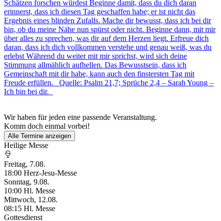
Schätzen forschen würdest Beginne damit, dass du dich daran
erinnerst, dass ich diesen Tag geschaffen habe; er ist nicht das
Ergebnis eines blinden Zufalls. Mache dir bewusst, dass ich bei dir
bin, ob du meine Nähe nun spürst oder nicht. Beginne dann, mit mir
über alles zu sprechen, was dir auf dem Herzen liegt. Erfreue dich
daran, dass ich dich vollkommen verstehe und genau weiß, was du
erlebst Während du weiter mit mir sprichst, wird sich deine
Stimmung allmählich aufhellen. Das Bewusstsein, dass ich
Gemeinschaft mit dir habe, kann auch den finstersten Tag mit
Freude erfüllen. Quelle: Psalm 21,7; Sprüche 2,4 – Sarah Young –
Ich bin bei dir.
Wir haben für jeden eine passende Veranstaltung.
Komm doch einmal vorbei!
Alle Termine anzeigen
Heilige Messe
Freitag, 7.08.
18:00
Herz-Jesu-Messe
Sonntag, 9.08.
10:00
Hl. Messe
Mittwoch, 12.08.
08:15
Hl. Messe
Gottesdienst