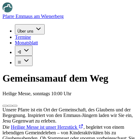
Pfarre Emmaus am Wienerberg
Über uns
Termine
Monatsblatt
Gemeinsam
auf dem Weg
Heilige Messe, sonntags 10:00 Uhr
Unsere Pfarre ist ein Ort der
Gemeinschaft
, des
Glaubens
und der
Begegnung
. Inspiriert von den Emmaus-Jüngern laden wir Sie ein,
Jesu Gegenwart zu erleben.
Die
Heilige Messe ist unser Herzstück
, begleitet von einem
lebendigen Gemeindeleben – von Kinderaktivitäten bis zu
Glaubensabenden. Ob Stammgast oder spontan vorbeigeschaut: Sie