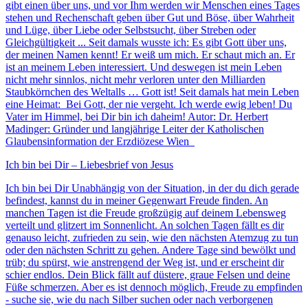
gibt einen über uns, und vor Ihm werden wir Menschen eines Tages
stehen und Rechenschaft geben über Gut und Böse, über Wahrheit
und Lüge, über Liebe oder Selbstsucht, über Streben oder
Gleichgültigkeit ... Seit damals wusste ich: Es gibt Gott über uns,
der meinen Namen kennt! Er weiß um mich. Er schaut mich an. Er
ist an meinem Leben interessiert. Und deswegen ist mein Leben
nicht mehr sinnlos, nicht mehr verloren unter den Milliarden
Staubkörnchen des Weltalls … Gott ist! Seit damals hat mein Leben
eine Heimat: Bei Gott, der nie vergeht. Ich werde ewig leben! Du
Vater im Himmel, bei Dir bin ich daheim! Autor: Dr. Herbert
Madinger: Gründer und langjährige Leiter der Katholischen
Glaubensinformation der Erzdiözese Wien
Ich bin bei Dir – Liebesbrief von Jesus
Ich bin bei Dir Unabhängig von der Situation, in der du dich gerade
befindest, kannst du in meiner Gegenwart Freude finden. An
manchen Tagen ist die Freude großzügig auf deinem Lebensweg
verteilt und glitzert im Sonnenlicht. An solchen Tagen fällt es dir
genauso leicht, zufrieden zu sein, wie den nächsten Atemzug zu tun
oder den nächsten Schritt zu gehen. Andere Tage sind bewölkt und
trüb; du spürst, wie anstrengend der Weg ist, und er erscheint dir
schier endlos. Dein Blick fällt auf düstere, graue Felsen und deine
Füße schmerzen. Aber es ist dennoch möglich, Freude zu empfinden
- suche sie, wie du nach Silber suchen oder nach verborgenen