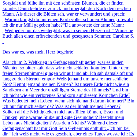
Sorgfalt und füllte ihn mit den schönsten Blumen, die er finden
konnte. Dann kehrte er zurück und übergab den Korb dem reichen
Mann. Als dieser die Blüten sah, war er verwundert und sprach:
„Warum bringst du mir einen Korb voller schönen Blumen, obwohl
ich dir nur Müll gegeben habe?“Da antwortete der arme Mann:
„Weil jeder nur das weitergibt, was in seinem Herzen ist.“ Wünsche
Euch allen einen erfirschenden und gesegneten Sommer. Caroline S.
Das war es, was mein Herz begehrte!
Als ich im 2. Weltkrieg in Gefangenschaft geriet, war es in den
Nächten so bitter kalt, dass wir nicht schlafen konnten. Unter dem
freien Sternenhimmel gingen wir auf und ab. Ich sah damals oft und
lang zu den Sternen empor: Weiß jemand um unsere menschliche
Not? Kennt jemand meinen Namen? Ist unsere Erde nicht wie ein
Sandkorn am Meer der unzähligen Sterne des Himmels? Und bin
ich nicht wie ein verlorenes Sandkorn auf diesem Körnchen Erde?
Was bedeutet mein Leben, wenn sich niemand darum kümmert? Bin
ich nur für mich selber da? Was ist der Inhalt meines Lebens?
Sollten all die Nichtigkeiten mich ausfüllen können, Essen und
Trinken, eine warme Stube und gute Gesundheit? Besteht mein
Leben aus Nichtigkeiten? Aus dem Nichts? Während dieser
Gefangenschaft hat mir Gott Sein Geheimnis enthüllt: „Ich bin bei
dir." Ich weiß nicht, wie es geschah, aber eines Tages wusste ich: Es