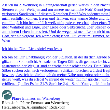
Als ich im 2. Weltkrieg in Gefangenschaft geriet, war es in den Nächt
Sternen empor: Weiß jemand um unsere menschliche Not? Kennt jema
verlorenes Sandkorn auf diesem Körnchen Erde? Was bedeutet mein Le
mich ausfüllen können, Essen und Trinken, eine warme Stube und gu
enthüllt: „Ich bin bei dir." Ich weiß nicht, wie es geschah, aber ei
über Wahrheit und Lüge, über Liebe oder Selbstsucht, über Streben od
an meinem Leben interessiert. Und deswegen ist mein Leben nicht meh
Gott, der nie vergeht. Ich werde ewig leben! Du Vater im Himmel, be
Wien
Ich bin bei Dir – Liebesbrief von Jesus
Ich bin bei Dir Unabhängig von der Situation, in der du dich gerade
glitzert im Sonnenlicht. An solchen Tagen fällt es dir genauso leicht
anstrengend der Weg ist, und er erscheint dir schier endlos. Dein Bli
Silber suchen oder nach verborgenen Schätzen forschen würdest Beginne
bewusst, dass ich bei dir bin, ob du meine Nähe nun spürst oder nicht
genau weiß, was du erlebst Während du weiter mit mir sprichst, wird 
erfüllen. Quelle: Psalm 21,7; Sprüche 2,4 – Sarah Young – Ich bin b
Pfarre Emmaus am Wienerberg
Röm.-kath. Pfarre Emmaus am Wienerberg
HerausgeberIn, Alleininhaber, Redaktion