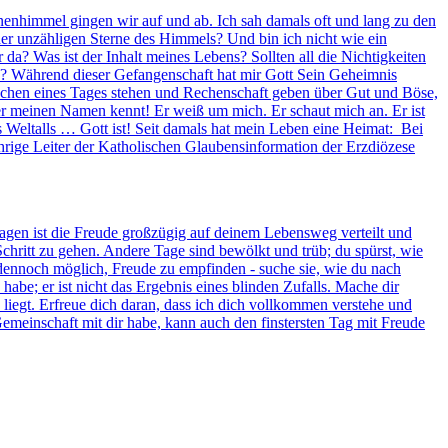
ernenhimmel gingen wir auf und ab. Ich sah damals oft und lang zu den
r unzähligen Sterne des Himmels? Und bin ich nicht wie ein
? Was ist der Inhalt meines Lebens? Sollten all die Nichtigkeiten
s? Während dieser Gefangenschaft hat mir Gott Sein Geheimnis
Menschen eines Tages stehen und Rechenschaft geben über Gut und Böse,
 der meinen Namen kennt! Er weiß um mich. Er schaut mich an. Er ist
 Weltalls … Gott ist! Seit damals hat mein Leben eine Heimat: Bei
hrige Leiter der Katholischen Glaubensinformation der Erzdiözese
Tagen ist die Freude großzügig auf deinem Lebensweg verteilt und
Schritt zu gehen. Andere Tage sind bewölkt und trüb; du spürst, wie
st dennoch möglich, Freude zu empfinden - suche sie, wie du nach
abe; er ist nicht das Ergebnis eines blinden Zufalls. Mache dir
 liegt. Erfreue dich daran, dass ich dich vollkommen verstehe und
emeinschaft mit dir habe, kann auch den finstersten Tag mit Freude