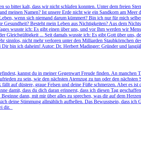
en so bitter kalt, dass wir nicht schlafen konnten. Unter dem freien St
nd meinen Namen? Ist unsere Erde nicht wie ein Sandkorn am Meer de
ben, wenn sich niemand darum kümmert? Bin ich nur für mich selber da
te Gesundheit? Besteht mein Leben aus Nichtigkeiten? Aus dem Nicht
nes Tages wusste ich: Es gibt einen über uns, und vor Ihm werden wir 
er Gleichgültigkeit ... Seit damals wusste ich: Es gibt Gott über uns,
r sinnlos, nicht mehr verloren unter den Milliarden Staubkörnchen des
i Dir bin ich daheim! Autor: Dr. Herbert Madinger: Gründer und langjä
 befindest, kannst du in meiner Gegenwart Freude finden. An manchen 
, zufrieden zu sein, wie den nächsten Atemzug zu tun oder den nächsten 
ck fällt auf düstere, graue Felsen und deine Füße schmerzen. Aber es i
 damit, dass du dich daran erinnerst, dass ich diesen Tag geschaffen h
. Beginne dann, mit mir über alles zu sprechen, was dir auf dem Herzen
sich deine Stimmung allmählich aufhellen. Das Bewusstsein, dass ich G
ei dir.