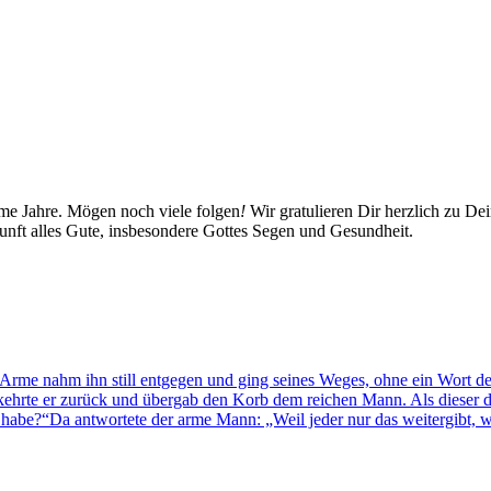
e Jahre. Mögen noch viele folgen
!
Wir gratulieren Dir herzlich zu De
ft alles Gute, insbesondere Gottes Segen und Gesundheit.
Arme nahm ihn still entgegen und ging seines Weges, ohne ein Wort des 
 kehrte er zurück und übergab den Korb dem reichen Mann. Als dieser 
habe?“Da antwortete der arme Mann: „Weil jeder nur das weitergibt, w