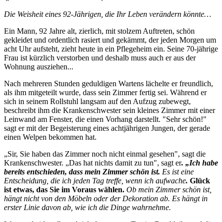
Die Weisheit eines 92-Jährigen, die Ihr Leben verändern könnte…
Ein Mann, 92 Jahre alt, zierlich, mit stolzem Auftreten, schön
gekleidet und ordentlich rasiert und gekämmt, der jeden Morgen um
acht Uhr aufsteht, zieht heute in ein Pflegeheim ein. Seine 70-jährige
Frau ist kürzlich verstorben und deshalb muss auch er aus der
Wohnung ausziehen...
Nach mehreren Stunden geduldigen Wartens lächelte er freundlich,
als ihm mitgeteilt wurde, dass sein Zimmer fertig sei. Während er
sich in seinem Rollstuhl langsam auf den Aufzug zubewegt,
beschreibt ihm die Krankenschwester sein kleines Zimmer mit einer
Leinwand am Fenster, die einen Vorhang darstellt. "Sehr schön!"
sagt er mit der Begeisterung eines achtjährigen Jungen, der gerade
einen Welpen bekommen hat.
„Sir, Sie haben das Zimmer noch nicht einmal gesehen", sagt die
Krankenschwester. „Das hat nichts damit zu tun", sagt er
. „Ich habe
bereits entschieden, dass mein Zimmer schön ist.
Es ist eine
Entscheidung, die ich jeden Tag treffe, wenn ich aufwache
.
Glück
ist etwas, das Sie im Voraus wählen.
Ob mein Zimmer schön ist,
hängt nicht von den Möbeln oder der Dekoration ab. Es hängt in
erster Linie davon ab, wie ich die Dinge wahrnehme.