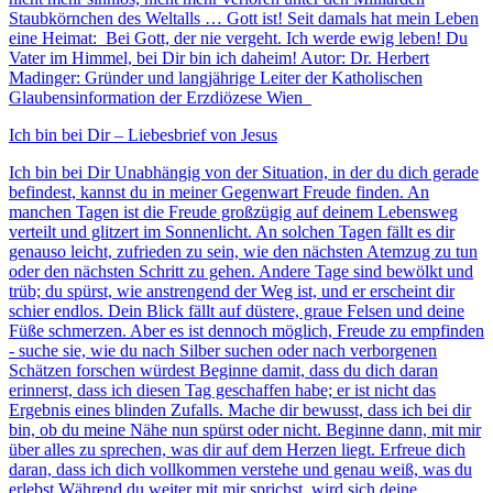
Staubkörnchen des Weltalls … Gott ist! Seit damals hat mein Leben
eine Heimat: Bei Gott, der nie vergeht. Ich werde ewig leben! Du
Vater im Himmel, bei Dir bin ich daheim! Autor: Dr. Herbert
Madinger: Gründer und langjährige Leiter der Katholischen
Glaubensinformation der Erzdiözese Wien
Ich bin bei Dir – Liebesbrief von Jesus
Ich bin bei Dir Unabhängig von der Situation, in der du dich gerade
befindest, kannst du in meiner Gegenwart Freude finden. An
manchen Tagen ist die Freude großzügig auf deinem Lebensweg
verteilt und glitzert im Sonnenlicht. An solchen Tagen fällt es dir
genauso leicht, zufrieden zu sein, wie den nächsten Atemzug zu tun
oder den nächsten Schritt zu gehen. Andere Tage sind bewölkt und
trüb; du spürst, wie anstrengend der Weg ist, und er erscheint dir
schier endlos. Dein Blick fällt auf düstere, graue Felsen und deine
Füße schmerzen. Aber es ist dennoch möglich, Freude zu empfinden
- suche sie, wie du nach Silber suchen oder nach verborgenen
Schätzen forschen würdest Beginne damit, dass du dich daran
erinnerst, dass ich diesen Tag geschaffen habe; er ist nicht das
Ergebnis eines blinden Zufalls. Mache dir bewusst, dass ich bei dir
bin, ob du meine Nähe nun spürst oder nicht. Beginne dann, mit mir
über alles zu sprechen, was dir auf dem Herzen liegt. Erfreue dich
daran, dass ich dich vollkommen verstehe und genau weiß, was du
erlebst Während du weiter mit mir sprichst, wird sich deine