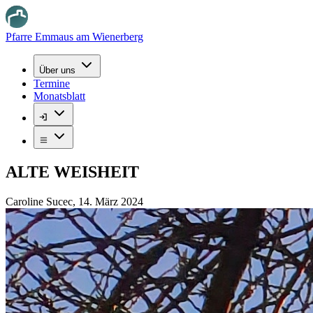
Pfarre Emmaus am Wienerberg
Über uns
Termine
Monatsblatt
ALTE WEISHEIT
Caroline Sucec
,
14. März 2024