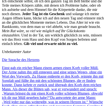
Ich entscheide selbst, ob ich den ganzen Tag im Bett bleibe und die
Teile meines Körpers zähle, mit denen ich Probleme habe, oder ob
ich aufstehe und dem Himmel für die Körperteile danke, die mir
noch dienen.
Jeder Tag ist ein Geschenk
und solange ich meine
Augen öffnen kann, blicke ich auf den neuen Tag und erinnere mich
an die glücklichen Momente meines Lebens. Das Alter ist wie ein
Bankkonto, von dem man so viel abhebt, wie man gerade braucht.
Mein Rat wäre, so viel wie möglich auf Ihr Glückskonto
einzuzahlen.
Und in der Tat, um wirklich glücklich zu sein, müssen
wir das Herz vom Hass und den Kopf von Sorgen befreien und
einfach leben.
Gib viel und erwarte nicht zu viel.
Unbekannter Autor
Die Sprache des Herzens
Einst gab ein reicher Mann einem armen einen Korb voller Müll.
Der Arme nahm ihn still entgegen und ging seines Weges, ohne ein
Wort des Vorwurfs. Zu Hause entleerte er den Korb, reinigte ihn mit
Sorgfalt und füllte ihn mit den schönsten Blumen, die er finden
konnte. Dann kehrte er zurück und übergab den Korb dem reichen
Mann. Als dieser die Blüten sah, war er verwundert und sprach:
„Warum bringst du mir einen Korb voller schönen Blumen, obwohl
ich dir nur Müll gegeben habe?“Da antwortete der arme Mann:
„Weil jeder nur das weitergibt, was in seinem Herzen ist.“ Wünsche