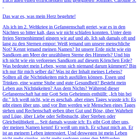
Euch allen einen erfirschenden und gesegneten Sommer. Caroline S.
Das war es, was mein Herz begehrte!
Als ich im 2. Weltkrieg in Gefangenschaft geriet, war es in den
Nächten so bitter kalt, dass wir nicht schlafen konnten. Unter dem
freien Sternenhimmel gingen wir auf und ab. Ich sah damals oft und
lang zu den Sternen empor: Weiß jemand um unsere menschliche
Not? Kennt jemand meinen Namen? Ist unsere Erde nicht wie ein
Sandkorn am Meer der unzähligen Sterne des Himmels? Und bin
ich nicht wie ein verlorenes Sandkorn auf diesem Körnchen Erde?
Was bedeutet mein Leben, wenn sich niemand darum kümmert? Bin
ich nur für mich selber da? Was ist der Inhalt meines Lebens?
Sollten all die Nichtigkeiten mich ausfüllen können, Essen und
Trinken, eine warme Stube und gute Gesundheit? Besteht mein
Leben aus Nichtigkeiten? Aus dem Nichts? Während dieser
Gefangenschaft hat mir Gott Sein Geheimnis enthüllt: „Ich bin bei
dir." Ich weiß nicht, wie es geschah, aber eines Tages wusste ich: Es
gibt einen über uns, und vor Ihm werden wir Menschen eines Tages
stehen und Rechenschaft geben über Gut und Böse, über Wahrheit
und Lüge, über Liebe oder Selbstsucht, über Streben oder
Gleichgültigkeit ... Seit damals wusste ich: Es gibt Gott über uns,
der meinen Namen kennt! Er weiß um mich. Er schaut mich an. Er
ist an meinem Leben interessiert. Und deswegen ist mein Leben
nicht mehr sinnlos, nicht mehr verloren unter den Milliarden