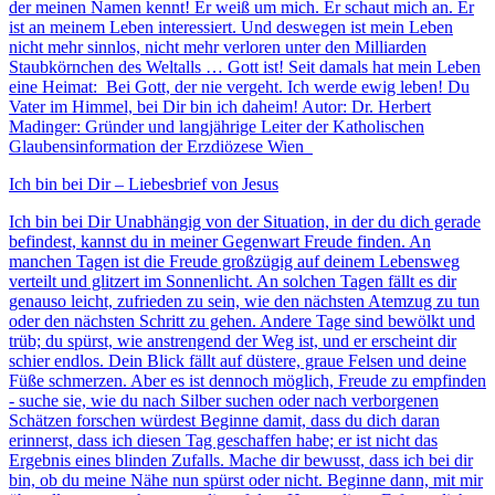
der meinen Namen kennt! Er weiß um mich. Er schaut mich an. Er
ist an meinem Leben interessiert. Und deswegen ist mein Leben
nicht mehr sinnlos, nicht mehr verloren unter den Milliarden
Staubkörnchen des Weltalls … Gott ist! Seit damals hat mein Leben
eine Heimat: Bei Gott, der nie vergeht. Ich werde ewig leben! Du
Vater im Himmel, bei Dir bin ich daheim! Autor: Dr. Herbert
Madinger: Gründer und langjährige Leiter der Katholischen
Glaubensinformation der Erzdiözese Wien
Ich bin bei Dir – Liebesbrief von Jesus
Ich bin bei Dir Unabhängig von der Situation, in der du dich gerade
befindest, kannst du in meiner Gegenwart Freude finden. An
manchen Tagen ist die Freude großzügig auf deinem Lebensweg
verteilt und glitzert im Sonnenlicht. An solchen Tagen fällt es dir
genauso leicht, zufrieden zu sein, wie den nächsten Atemzug zu tun
oder den nächsten Schritt zu gehen. Andere Tage sind bewölkt und
trüb; du spürst, wie anstrengend der Weg ist, und er erscheint dir
schier endlos. Dein Blick fällt auf düstere, graue Felsen und deine
Füße schmerzen. Aber es ist dennoch möglich, Freude zu empfinden
- suche sie, wie du nach Silber suchen oder nach verborgenen
Schätzen forschen würdest Beginne damit, dass du dich daran
erinnerst, dass ich diesen Tag geschaffen habe; er ist nicht das
Ergebnis eines blinden Zufalls. Mache dir bewusst, dass ich bei dir
bin, ob du meine Nähe nun spürst oder nicht. Beginne dann, mit mir