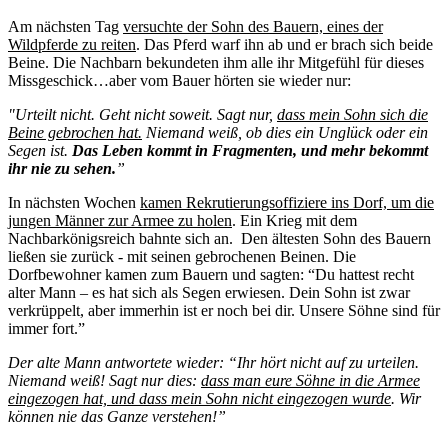
Am nächsten Tag
versuchte der Sohn des Bauern, eines der
Wildpferde zu reiten
. Das Pferd warf ihn ab und er brach sich beide
Beine. Die Nachbarn bekundeten ihm alle ihr Mitgefühl für dieses
Missgeschick…aber vom Bauer hörten sie wieder nur:
"Urteilt nicht. Geht nicht soweit. Sagt nur,
dass mein Sohn sich die
Beine gebrochen hat.
Niemand weiß, ob dies ein Unglück oder ein
Segen ist.
Das Leben kommt in Fragmenten, und mehr bekommt
ihr nie zu sehen.
”
In nächsten Wochen
kamen Rekrutierungsoffiziere ins Dorf, um die
jungen Männer zur Armee zu holen
. Ein Krieg mit dem
Nachbarkönigsreich bahnte sich an. Den ältesten Sohn des Bauern
ließen sie zurück - mit seinen gebrochenen Beinen. Die
Dorfbewohner kamen zum Bauern und sagten: “Du hattest recht
alter Mann – es hat sich als Segen erwiesen. Dein Sohn ist zwar
verkrüppelt, aber immerhin ist er noch bei dir. Unsere Söhne sind für
immer fort.”
Der alte Mann antwortete wieder: “Ihr hört nicht auf zu urteilen.
Niemand weiß! Sagt nur dies:
dass man eure Söhne in die Armee
eingezogen hat, und dass mein Sohn nicht eingezogen wurde
. Wir
können nie das Ganze verstehen!”