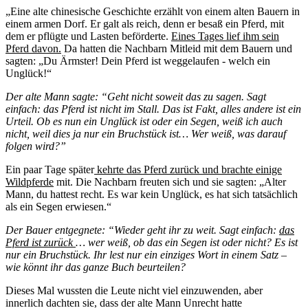
„Eine alte chinesische Geschichte erzählt von einem alten Bauern in
einem armen Dorf. Er galt als reich, denn er besaß ein Pferd, mit
dem er pflügte und Lasten beförderte.
Eines Tages lief ihm sein
Pferd davon.
Da hatten die Nachbarn Mitleid mit dem Bauern und
sagten: „Du Ärmster! Dein Pferd ist weggelaufen - welch ein
Unglück!“
Der alte Mann sagte: “Geht nicht soweit das zu sagen. Sagt
einfach: das Pferd ist nicht im Stall. Das ist Fakt, alles andere ist ein
Urteil. Ob es nun ein Unglück ist oder ein Segen, weiß ich auch
nicht, weil dies ja nur ein Bruchstück ist… Wer weiß, was darauf
folgen wird?”
Ein paar Tage später
kehrte das Pferd zurück und brachte einige
Wildpferde
mit. Die Nachbarn freuten sich und sie sagten: „Alter
Mann, du hattest recht. Es war kein Unglück, es hat sich tatsächlich
als ein Segen erwiesen.“
Der Bauer entgegnete: “Wieder geht ihr zu weit. Sagt einfach:
das
Pferd ist zurück
… wer weiß, ob das ein Segen ist oder nicht? Es ist
nur ein Bruchstück. Ihr lest nur ein einziges Wort in einem Satz –
wie könnt ihr das ganze Buch beurteilen?
Dieses Mal wussten die Leute nicht viel einzuwenden, aber
innerlich dachten sie, dass der alte Mann Unrecht hatte