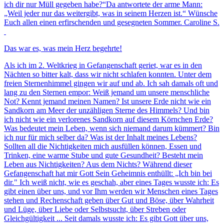
ich dir nur Müll gegeben habe?“Da antwortete der arme Mann:
„Weil jeder nur das weitergibt, was in seinem Herzen ist.“ Wünsche
Euch allen einen erfirschenden und gesegneten Sommer. Caroline S.
Das war es, was mein Herz begehrte!
Als ich im 2. Weltkrieg in Gefangenschaft geriet, war es in den
Nächten so bitter kalt, dass wir nicht schlafen konnten. Unter dem
freien Sternenhimmel gingen wir auf und ab. Ich sah damals oft und
lang zu den Sternen empor: Weiß jemand um unsere menschliche
Not? Kennt jemand meinen Namen? Ist unsere Erde nicht wie ein
Sandkorn am Meer der unzähligen Sterne des Himmels? Und bin
ich nicht wie ein verlorenes Sandkorn auf diesem Körnchen Erde?
Was bedeutet mein Leben, wenn sich niemand darum kümmert? Bin
ich nur für mich selber da? Was ist der Inhalt meines Lebens?
Sollten all die Nichtigkeiten mich ausfüllen können, Essen und
Trinken, eine warme Stube und gute Gesundheit? Besteht mein
Leben aus Nichtigkeiten? Aus dem Nichts? Während dieser
Gefangenschaft hat mir Gott Sein Geheimnis enthüllt: „Ich bin bei
dir." Ich weiß nicht, wie es geschah, aber eines Tages wusste ich: Es
gibt einen über uns, und vor Ihm werden wir Menschen eines Tages
stehen und Rechenschaft geben über Gut und Böse, über Wahrheit
und Lüge, über Liebe oder Selbstsucht, über Streben oder
Gleichgültigkeit ... Seit damals wusste ich: Es gibt Gott über uns,