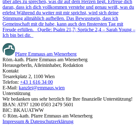
über alles zu sprechen, was dir auf dem Herzen liegt. Erfreue dich
daran, dass ich dich vollkommen verstehe und genau weiß, was du
erlebst Während du weiter mit mir sprichst, wird sich deine
Stimmung allmählich aufhellen. Das Bewusstsein, dass ich
Gemeinschaft mit dir habe, kann auch den finstersten Tag mit
Freude erfüllen. Quelle: Psalm 21,7; Sprüche 2,4 – Sarah Young –
Ich bin bei dir.
Pfarre Emmaus am Wienerberg
Röm.-kath. Pfarre Emmaus am Wienerberg
HerausgeberIn, Alleininhaber, Redaktion
Kontakt
Tesarekplatz 2, 1100 Wien
Telefon:
+43 1 616 34 00
E-Mail:
kanzlei@emmaus.wien
Unterstützung
Wir bedanken uns sehr herzlich für Ihre finanzielle Unterstützung!
IBAN: AT97 1200 0503 2479 5601
BIC: BKAUATWW
© Röm.-kath. Pfarre Emmaus am Wienerberg
Impressum & Datenschutzerklärung