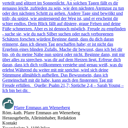
verteilt und glitzert im Sonnenlicht. An solchen Tagen fällt es dir
genauso leicht, zufrieden zu sein, wie den nächsten Atemzug zu tun
oder den nächsten Schritt zu gehen. Andere Tage sind bewölkt und
trüb; du spürst, wie anstrengend der Weg ist, und er erscheint dir
schier endlos. Dein Blick fällt auf düstere, graue Felsen und deine
Füße schmerzen. Aber es ist dennoch möglich, Freude zu empfinden
- suche sie, wie du nach Silber suchen oder nach verborgenen
Schätzen forschen würdest Beginne damit, dass du dich daran
erinnerst, dass ich diesen Tag geschaffen habe; er ist nicht das
Ergebnis eines blinden Zufalls. Mache dir bewusst, dass ich bei dir
bin, ob du meine Nähe nun spürst oder nicht. Beginne dann, mit mir
über alles zu sprechen, was dir auf dem Herzen liegt. Erfreue dich
daran, dass ich dich vollkommen verstehe und genau weiß, was du
erlebst Während du weiter mit mir sprichst, wird sich deine
Stimmung allmählich aufhellen. Das Bewusstsein, dass ich
Gemeinschaft mit dir habe, kann auch den finstersten Tag mit
Freude erfüllen. Quelle: Psalm 21,7; Sprüche 2,4 – Sarah Young –
Ich bin bei dir.
Pfarre Emmaus am Wienerberg
Röm.-kath. Pfarre Emmaus am Wienerberg
HerausgeberIn, Alleininhaber, Redaktion
Kontakt