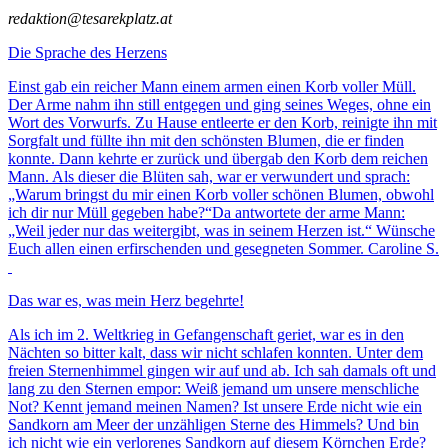
redaktion@tesarekplatz.at
Die Sprache des Herzens
Einst gab ein reicher Mann einem armen einen Korb voller Müll.
Der Arme nahm ihn still entgegen und ging seines Weges, ohne ein
Wort des Vorwurfs. Zu Hause entleerte er den Korb, reinigte ihn mit
Sorgfalt und füllte ihn mit den schönsten Blumen, die er finden
konnte. Dann kehrte er zurück und übergab den Korb dem reichen
Mann. Als dieser die Blüten sah, war er verwundert und sprach:
„Warum bringst du mir einen Korb voller schönen Blumen, obwohl
ich dir nur Müll gegeben habe?“Da antwortete der arme Mann:
„Weil jeder nur das weitergibt, was in seinem Herzen ist.“ Wünsche
Euch allen einen erfirschenden und gesegneten Sommer. Caroline S.
Das war es, was mein Herz begehrte!
Als ich im 2. Weltkrieg in Gefangenschaft geriet, war es in den
Nächten so bitter kalt, dass wir nicht schlafen konnten. Unter dem
freien Sternenhimmel gingen wir auf und ab. Ich sah damals oft und
lang zu den Sternen empor: Weiß jemand um unsere menschliche
Not? Kennt jemand meinen Namen? Ist unsere Erde nicht wie ein
Sandkorn am Meer der unzähligen Sterne des Himmels? Und bin
ich nicht wie ein verlorenes Sandkorn auf diesem Körnchen Erde?