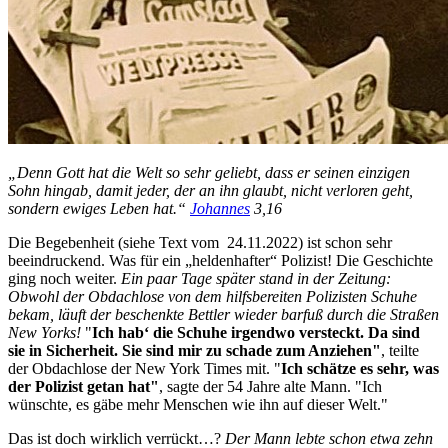
„Denn Gott hat die Welt so sehr geliebt, dass er seinen einzigen
Sohn hingab, damit jeder, der an ihn glaubt, nicht verloren geht,
sondern ewiges Leben hat.“
Johannes
3,16
Die Begebenheit (siehe Text vom 24.11.2022) ist schon sehr
beeindruckend. Was für ein „heldenhafter“ Polizist! Die Geschichte
ging noch weiter.
Ein paar Tage später stand in der Zeitung:
Obwohl der Obdachlose von dem hilfsbereiten Polizisten Schuhe
bekam, läuft der beschenkte Bettler wieder barfuß durch die Straßen
New Yorks!
"
Ich hab‘ die Schuhe irgendwo versteckt. Da sind
sie in Sicherheit. Sie sind mir zu schade zum Anziehen"
, teilte
der Obdachlose der New York Times mit. "
Ich schätze es sehr, was
der Polizist getan hat"
, sagte der 54 Jahre alte Mann. "Ich
wünschte, es gäbe mehr Menschen wie ihn auf dieser Welt."
Das ist doch wirklich verrückt…?
Der Mann lebte schon etwa zehn