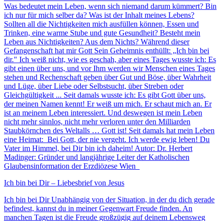
Was bedeutet mein Leben, wenn sich niemand darum kümmert? Bin
ich nur für mich selber da? Was ist der Inhalt meines Lebens?
Sollten all die Nichtigkeiten mich ausfüllen können, Essen und
Trinken, eine warme Stube und gute Gesundheit? Besteht mein
Leben aus Nichtigkeiten? Aus dem Nichts? Während dieser
Gefangenschaft hat mir Gott Sein Geheimnis enthüllt: „Ich bin bei
dir." Ich weiß nicht, wie es geschah, aber eines Tages wusste ich: Es
gibt einen über uns, und vor Ihm werden wir Menschen eines Tages
stehen und Rechenschaft geben über Gut und Böse, über Wahrheit
und Lüge, über Liebe oder Selbstsucht, über Streben oder
Gleichgültigkeit ... Seit damals wusste ich: Es gibt Gott über uns,
der meinen Namen kennt! Er weiß um mich. Er schaut mich an. Er
ist an meinem Leben interessiert. Und deswegen ist mein Leben
nicht mehr sinnlos, nicht mehr verloren unter den Milliarden
Staubkörnchen des Weltalls … Gott ist! Seit damals hat mein Leben
eine Heimat: Bei Gott, der nie vergeht. Ich werde ewig leben! Du
Vater im Himmel, bei Dir bin ich daheim! Autor: Dr. Herbert
Madinger: Gründer und langjährige Leiter der Katholischen
Glaubensinformation der Erzdiözese Wien
Ich bin bei Dir – Liebesbrief von Jesus
Ich bin bei Dir Unabhängig von der Situation, in der du dich gerade
befindest, kannst du in meiner Gegenwart Freude finden. An
manchen Tagen ist die Freude großzügig auf deinem Lebensweg