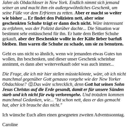
Jahre als Obdachloser in New York. Endlich nimmt sich jemand
seiner an und macht ihm ein außergewöhnliches Geschenk, um
seine Füße vor dem Erfrieren zu retten.
Aber er macht so weiter
wie bisher ... Er findet den Polizisten nett, aber seine
geschenkten Schuhe trägt er dann doch nicht.
Wäre interessant
zu erfahren, was der Polizist darüber dachte...
Die Situation war
bestimmt sehr enttäuschend für ihn. Er hatte dem Bettler Schuhe
gekauft,
aber der Beschenkte wollte in der Kälte lieber barfuß
bleiben
.
Ihm waren die Schuhe zu schade, um sie zu benutzen.
Geht es uns nicht so ähnlich, wenn wir jemanden etwas Gutes tun
wollen, ihn beschenken, und dieser unser Geschenk scheinbar
annimmt, es dann aber weiterverkauft oder was auch immer...
Die Frage, die ich mir hier stellen müsste/könnte, wäre, ob ich nicht
manchmal gegenüber Gott genauso vorgehe wie der New Yorker
Obdachlose? 🤔 Das wäre schrecklich, denn
Gott hat seinen Sohn
Jesus Christus auf die Erde gesandt, damit er für unsere Sünden
starb und ich nicht für ewig verlorengehe.
Und trotzdem kommen
manchmal Gedanken, wie... "Ist schon nett, dass er das gemacht
hat, aber ich brauche das nicht."
Ich wünsche Euch allen einen gesegneten zweiten Adventssonntag.
Caroline