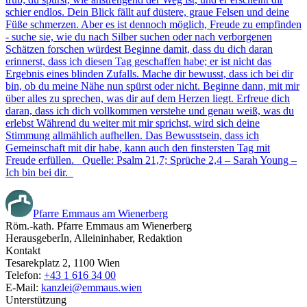
schier endlos. Dein Blick fällt auf düstere, graue Felsen und deine
Füße schmerzen. Aber es ist dennoch möglich, Freude zu empfinden
- suche sie, wie du nach Silber suchen oder nach verborgenen
Schätzen forschen würdest Beginne damit, dass du dich daran
erinnerst, dass ich diesen Tag geschaffen habe; er ist nicht das
Ergebnis eines blinden Zufalls. Mache dir bewusst, dass ich bei dir
bin, ob du meine Nähe nun spürst oder nicht. Beginne dann, mit mir
über alles zu sprechen, was dir auf dem Herzen liegt. Erfreue dich
daran, dass ich dich vollkommen verstehe und genau weiß, was du
erlebst Während du weiter mit mir sprichst, wird sich deine
Stimmung allmählich aufhellen. Das Bewusstsein, dass ich
Gemeinschaft mit dir habe, kann auch den finstersten Tag mit
Freude erfüllen. Quelle: Psalm 21,7; Sprüche 2,4 – Sarah Young –
Ich bin bei dir.
Pfarre Emmaus am Wienerberg
Röm.-kath. Pfarre Emmaus am Wienerberg
HerausgeberIn, Alleininhaber, Redaktion
Kontakt
Tesarekplatz 2, 1100 Wien
Telefon:
+43 1 616 34 00
E-Mail:
kanzlei@emmaus.wien
Unterstützung