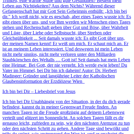
Trinken, eine warme Stube und gute Gesundheit? Besteht mein
Leben aus Nichtigkeiten? Aus dem Nichts? Während dieser
Gefangenschaft hat mir Gott Sein Geheimnis enthüllt: „Ich bin bei
dir." Ich weiß nicht, wie es geschah, aber eines Tages wusste ich: Es
gibt einen über uns, und vor Ihm werden wir Menschen eines Tages
stehen und Rechenschaft geben über Gut und Böse, über Wahrheit
und Lüge, über Liebe oder Selbstsucht, über Streben oder
Gleichgültigkeit ... Seit damals wusste ich: Es gibt Gott über uns,
der meinen Namen kennt! Er weiß um mich. Er schaut mich an. Er
ist an meinem Leben interessiert. Und deswegen ist mein Leben
nicht mehr sinnlos, nicht mehr verloren unter den Milliarden
Staubkörnchen des Weltalls … Gott ist! Seit damals hat mein Leben
eine Heimat: Bei Gott, der nie vergeht. Ich werde ewig leben! Du
Vater im Himmel, bei Dir bin ich daheim! Autor: Dr. Herbert
Madinger: Gründer und langjährige Leiter der Katholischen
Glaubensinformation der Erzdiözese Wien
Ich bin bei Dir – Liebesbrief von Jesus
Ich bin bei Dir Unabhängig von der Situation, in der du dich gerade
befindest, kannst du in meiner Gegenwart Freude finden. An
manchen Tagen ist die Freude großzügig auf deinem Lebensweg
verteilt und glitzert im Sonnenlicht. An solchen Tagen fällt es dir
genauso leicht, zufrieden zu sein, wie den nächsten Atemzug zu tun
oder den nächsten Schritt zu gehen. Andere Tage sind bewölkt und
trüb; du spürst, wie anstrengend der Weg ist, und er erscheint dir