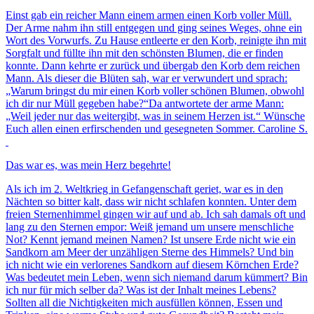
Einst gab ein reicher Mann einem armen einen Korb voller Müll.
Der Arme nahm ihn still entgegen und ging seines Weges, ohne ein
Wort des Vorwurfs. Zu Hause entleerte er den Korb, reinigte ihn mit
Sorgfalt und füllte ihn mit den schönsten Blumen, die er finden
konnte. Dann kehrte er zurück und übergab den Korb dem reichen
Mann. Als dieser die Blüten sah, war er verwundert und sprach:
„Warum bringst du mir einen Korb voller schönen Blumen, obwohl
ich dir nur Müll gegeben habe?“Da antwortete der arme Mann:
„Weil jeder nur das weitergibt, was in seinem Herzen ist.“ Wünsche
Euch allen einen erfirschenden und gesegneten Sommer. Caroline S.
Das war es, was mein Herz begehrte!
Als ich im 2. Weltkrieg in Gefangenschaft geriet, war es in den
Nächten so bitter kalt, dass wir nicht schlafen konnten. Unter dem
freien Sternenhimmel gingen wir auf und ab. Ich sah damals oft und
lang zu den Sternen empor: Weiß jemand um unsere menschliche
Not? Kennt jemand meinen Namen? Ist unsere Erde nicht wie ein
Sandkorn am Meer der unzähligen Sterne des Himmels? Und bin
ich nicht wie ein verlorenes Sandkorn auf diesem Körnchen Erde?
Was bedeutet mein Leben, wenn sich niemand darum kümmert? Bin
ich nur für mich selber da? Was ist der Inhalt meines Lebens?
Sollten all die Nichtigkeiten mich ausfüllen können, Essen und