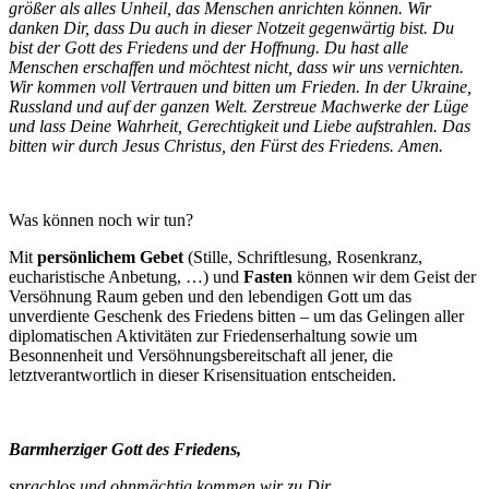
größer als alles Unheil, das Menschen anrichten können. Wir
danken Dir, dass Du auch in dieser Notzeit gegenwärtig bist. Du
bist der Gott des Friedens und der Hoffnung. Du hast alle
Menschen erschaffen und möchtest nicht, dass wir uns vernichten.
Wir kommen voll Vertrauen und bitten um Frieden. In der Ukraine,
Russland und auf der ganzen Welt. Zerstreue Machwerke der Lüge
und lass Deine Wahrheit, Gerechtigkeit und Liebe aufstrahlen. Das
bitten wir durch Jesus Christus, den Fürst des Friedens. Amen.
Was können noch wir tun?
Mit
persönlichem Gebet
(Stille, Schriftlesung, Rosenkranz,
eucharistische Anbetung, …) und
Fasten
können wir dem Geist der
Versöhnung Raum geben und den lebendigen Gott um das
unverdiente Geschenk des Friedens bitten – um das Gelingen aller
diplomatischen Aktivitäten zur Friedenserhaltung sowie um
Besonnenheit und Versöhnungsbereitschaft all jener, die
letztverantwortlich in dieser Krisensituation entscheiden.
Barmherziger Gott des Friedens,
sprachlos und ohnmächtig kommen wir zu Dir.