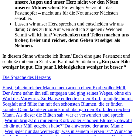
unsere Augen und unser Herz nicht vor den Nöten
unserer Mitmenschen!
Freiwilliger Verzicht – das
Fastenopfer – macht uns für die Not unserer Nächsten
sensibler.
Lassen wir unser Herz sprechen und entscheiden wir uns
dafür, Gutes zu tun: Auf wen soll ich zugehen? Welchen
Schritt will ich tun?
Verschenken und Teilen machen uns
froher, freier und reicher, denn Geben ist seliger als
Nehmen.
In diesem Sinne wünsche ich Ihnen/ Euch eine gute Fastenzeit und
schließe mit einem Zitat von Kardinal Schönborn
: „Ein paar Kilo
weniger ist gut. Ein paar Lieblosigkeiten weniger ist besser.“
Die Sprache des Herzens
Einst gab ein reicher Mann einem armen einen Korb voller Müll.
Der Arme nahm ihn still entgegen und ging seines Weges, ohne ein
Wort des Vorwurfs. Zu Hause entleerte er den Korb, reinigte ihn mit
Sorgfalt und füllte ihn mit den schönsten Blumen, die er finden
konnte. Dann kehrte er zurück und übergab den Korb dem reichen
Mann. Als dieser die Blüten sah, war er verwundert und sprach:
„Warum bringst du mir einen Korb voller schönen Blumen, obwohl
ich dir nur Müll gegeben habe?“Da antwortete der arme Mann:
„Weil jeder nur das weitergibt, was in seinem Herzen ist.“ Wünsche