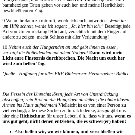
barmherzigen Taten gehen vor euch her, und meine Herrlichkeit
beschließt euren Zug.
9 Wenn ihr dann zu mir ruft, werde ich euch antworten.
Wenn ihr
um Hilfe schreit, werde ich sagen: „Ja, hier bin ich.“
Beseitigt jede
Art von Unterdrückung! Hört auf, verächtlich mit dem Finger auf
andere zu zeigen, macht Schluss mit aller Verleumdung!
10
Nehmt euch der Hungernden an und gebt ihnen zu essen,
versorgt die Notleidenden mit allem Nötigen
!
Dann wird mein
Licht eure Finsternis durchbrechen.
Die Nacht um euch her
wird zum hellen Tag.
Quelle: Hoffnung für alle: ERF Bibleserver. Herausgeber: Biblica
Die Fesseln des Unrechts lösen;
jede Art von Unterdrückung
abschaffen; sein Brot
an die Hungrigen austeilen; die obdachlosen
Armen ins Haus aufnehmen!
Vielleicht ist es von einer Person zu
viel verlangt, alle diese Sachen zu tun. Ich denke,
Jesaja
gibt uns
hier eine
Richtschnur
für unser Leben, d.h., dass wir uns
,
wenn es
uns gut geht, nicht denen entziehen, die es schwer(er) haben!
Also
helfen wir, wo wir können, und verschließen wir