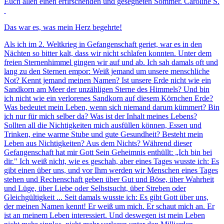
Euch allen einen erfirschenden und gesegneten Sommer. Caroline S.
Das war es, was mein Herz begehrte!
Als ich im 2. Weltkrieg in Gefangenschaft geriet, war es in den
Nächten so bitter kalt, dass wir nicht schlafen konnten. Unter dem
freien Sternenhimmel gingen wir auf und ab. Ich sah damals oft und
lang zu den Sternen empor: Weiß jemand um unsere menschliche
Not? Kennt jemand meinen Namen? Ist unsere Erde nicht wie ein
Sandkorn am Meer der unzähligen Sterne des Himmels? Und bin
ich nicht wie ein verlorenes Sandkorn auf diesem Körnchen Erde?
Was bedeutet mein Leben, wenn sich niemand darum kümmert? Bin
ich nur für mich selber da? Was ist der Inhalt meines Lebens?
Sollten all die Nichtigkeiten mich ausfüllen können, Essen und
Trinken, eine warme Stube und gute Gesundheit? Besteht mein
Leben aus Nichtigkeiten? Aus dem Nichts? Während dieser
Gefangenschaft hat mir Gott Sein Geheimnis enthüllt: „Ich bin bei
dir." Ich weiß nicht, wie es geschah, aber eines Tages wusste ich: Es
gibt einen über uns, und vor Ihm werden wir Menschen eines Tages
stehen und Rechenschaft geben über Gut und Böse, über Wahrheit
und Lüge, über Liebe oder Selbstsucht, über Streben oder
Gleichgültigkeit ... Seit damals wusste ich: Es gibt Gott über uns,
der meinen Namen kennt! Er weiß um mich. Er schaut mich an. Er
ist an meinem Leben interessiert. Und deswegen ist mein Leben