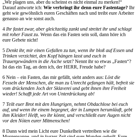
„Wir plagen uns, aber du scheinst es nicht einmal zu merken!“
Darauf antworte ich:
Wie verbringt ihr denn eure Fastentage?
Ihr
geht wie gewöhnlich euren Geschäften nach und treibt eure Arbeiter
genauso an wie sonst auch.
4
Ihr fastet zwar, aber gleichzeitig zankt und streitet ihr und schlagt
mit roher Faust zu
. Wenn das ein Fasten sein soll, dann höre ich
eure Gebete nicht!
5
Denkt ihr, mir einen Gefallen zu tun, wenn ihr bloß auf Essen und
Trinken verzichtet, den Kopf hängen lasst und euch in
Trauergewändern in die Asche setzt?
Nennt ihr so etwas „Fasten“?
Ist das ein Tag, an dem ich, der HERR, Freude habe?
6 Nein – ein Fasten, das mir gefällt, sieht anders aus:
Löst die
Fesseln der Menschen, die man zu Unrecht gefangen hält, befreit sie
vom drückenden Joch der Sklaverei und gebt ihnen ihre Freiheit
wieder! Schafft jede Art von Unterdrückung ab!
7
Teilt euer Brot mit den Hungrigen, nehmt Obdachlose bei euch
auf, und wenn ihr einem begegnet, der in Lumpen herumläuft, gebt
ihm Kleider! Helft, wo ihr könnt, und verschließt eure Augen nicht
vor den Nöten eurer Mitmenschen!
8 Dann wird mein Licht eure Dunkelheit vertreiben wie die
Morgensonne, und
in kurzer Zeit sind eure Wunden geheilt.
Eure