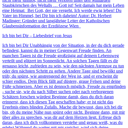
nicht mehr sinnlos, nicht mehr verloren unter den Milliarden
Staubkörnchen des Weltalls … Gott ist! Seit damals hat mein Leben
eine Heimat: Bei Gott, der nie vergeht. Ich werde ewig leben! Du
Vater im Himmel, bei Dir bin ich daheim! Autor: Dr. Herbert
Madinger: Gründer und langjährige Leiter der Katholischen
Glaubensinformation der Erzdiözese Wien
Ich bin bei Dir – Liebesbrief von Jesus
Ich bin bei Dir Unabhängig von der Situation, in der du dich gerade
befindest, kannst du in meiner Gegenwart Freude finden. An
manchen Tagen ist die Freude großzügig auf deinem Lebensweg
verteilt und glitzert im Sonnenlicht. An solchen Tagen fällt es dir
genauso leicht, zufrieden zu sein, wie den nächsten Atemzug zu tun
oder den nächsten Schritt zu gehen. Andere Tage sind bewölkt und
trüb; du spürst, wie anstrengend der Weg ist, und er erscheint dir
schier endlos. Dein Blick fällt auf düstere, graue Felsen und deine
Füße schmerzen. Aber es ist dennoch möglich, Freude zu empfinden
- suche sie, wie du nach Silber suchen oder nach verborgenen
Schätzen forschen würdest Beginne damit, dass du dich daran
erinnerst, dass ich diesen Tag geschaffen habe; er ist nicht das
Ergebnis eines blinden Zufalls. Mache dir bewusst, dass ich bei dir
bin, ob du meine Nähe nun spürst oder nicht. Beginne dann, mit mir
über alles zu sprechen, was dir auf dem Herzen liegt. Erfreue dich
daran, dass ich dich vollkommen verstehe und genau weiß, was du
erlebst Während du weiter mit mir sprichst, wird sich deine