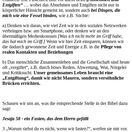
Entgiften“
… wobei das Abnehmen und Entgiften nicht nur in
körperlicher Hinsicht gemeint ist, sondern auch
bei Dingen, die
mich wie eine Fessel binden,
wie z.B. Süchte:
a) Denken wir daran, wie viel Zeit wir in den sozialen Netzwerken
verbringen bzw. am Smartphone, oder denken wir an den
übermäßigen Medienkonsum
[Was ich nicht mehr im Griff habe,
das hat mich im Griff.]
Wenn wir hier Zeit einsparen, können wir
die dadurch gewonnene Zeit und Energie z.B. in die
Pflege von
realen Kontakten und Beziehungen
b) Das menschliche Zusammenleben und die Gesellschaft sind heute
oft „vergiftet“, z.B. durch böses Reden, Abwertung, Wut, Nörgelei
und Kritiksucht.
Unser gemeinsames Leben braucht eine
„Entgiftung“, damit wir nicht Mauern, sondern versöhnliche
Brücken errichten.
Schauen wir uns an, was die entsprechende Stelle in der Bibel dazu
sagt:
Jesaja 58 - ein Fasten, das dem Herrn gefällt
3 „Warum siehst du es nicht, wenn wir fasten?“, werfen sie mir vor.