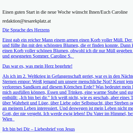
Einen guten Start in die neue Woche wünscht Ihnen/Euch Caroline
redaktion@tesarekplatz.at
Die Sprache des Herzens
Einst gab ein reicher Mann einem armen einen Korb voller Müll. Der 
und füllte ihn mit den schönsten Blumen, die er finden konnte. Dann
einen Korb voller schönen Blumen, obwohl ich dir nur Müll gegeben 
und gesegneten Sommer. Caroline S.
Das war es, was mein Herz begehrte!
Als ich im 2. Weltkrieg in Gefangenschaft geriet, war es in den Nächt
Sternen empor: Weiß jemand um unsere menschliche Not? Kennt jema
verlorenes Sandkorn auf diesem Körnchen Erde? Was bedeutet mein Le
mich ausfüllen können, Essen und Trinken, eine warme Stube und gu
enthüllt: „Ich bin bei dir." Ich weiß nicht, wie es geschah, aber ei
über Wahrheit und Lüge, über Liebe oder Selbstsucht, über Streben od
an meinem Leben interessiert. Und deswegen ist mein Leben nicht meh
Gott, der nie vergeht. Ich werde ewig leben! Du Vater im Himmel, be
Wien
Ich bin bei Dir – Liebesbrief von Jesus