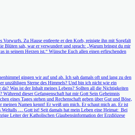
Vorwurfs. Zu Hause entleerte er den Korb, reinigte ihn mit Sorgfalt
die Blüten sah, war er verwundert und sprach: „Warum bringst du mir
as in seinem Herzen ist.“ Wünsche Euch allen einen erfirschenden
ernenhimmel gingen wir auf und ab. Ich sah damals oft und lang zu den
r unzähligen Sterne des Himmels? Und bin ich nicht wie ein
? Was ist der Inhalt meines Lebens? Sollten all die Nichtigkeiten
s? Während dieser Gefangenschaft hat mir Gott Sein Geheimnis
Menschen eines Tages stehen und Rechenschaft geben über Gut und Böse,
 der meinen Namen kennt! Er weiß um mich. Er schaut mich an. Er ist
 Weltalls … Gott ist! Seit damals hat mein Leben eine Heimat: Bei
hrige Leiter der Katholischen Glaubensinformation der Erzdiözese