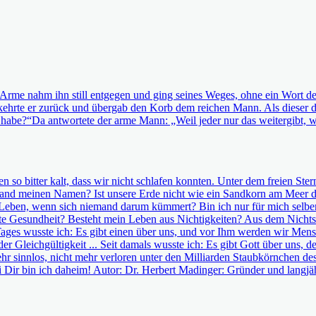
Arme nahm ihn still entgegen und ging seines Weges, ohne ein Wort des 
 kehrte er zurück und übergab den Korb dem reichen Mann. Als dieser 
habe?“Da antwortete der arme Mann: „Weil jeder nur das weitergibt, w
en so bitter kalt, dass wir nicht schlafen konnten. Unter dem freien St
nd meinen Namen? Ist unsere Erde nicht wie ein Sandkorn am Meer de
ben, wenn sich niemand darum kümmert? Bin ich nur für mich selber da
te Gesundheit? Besteht mein Leben aus Nichtigkeiten? Aus dem Nicht
nes Tages wusste ich: Es gibt einen über uns, und vor Ihm werden wir 
er Gleichgültigkeit ... Seit damals wusste ich: Es gibt Gott über uns,
r sinnlos, nicht mehr verloren unter den Milliarden Staubkörnchen des
i Dir bin ich daheim! Autor: Dr. Herbert Madinger: Gründer und langjä