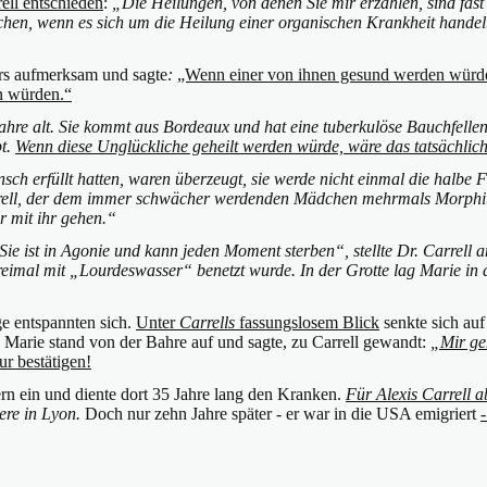
ell entschieden
:
„Die Heilungen, von denen Sie mir erzählen, sind fast
hen, wenn es sich um die Heilung einer organischen Krankheit handelt
ers aufmerksam und sagte
:
„Wenn einer von ihnen gesund werden würde,
n würden.“
Jahre alt. Sie kommt aus Bordeaux und hat eine tuberkulöse Bauchfellen
bt.
Wenn diese Unglückliche geheilt werden würde, wäre das tatsächlic
nsch erfüllt hatten, waren überzeugt, sie werde nicht einmal die halbe
rell, der dem immer schwächer werdenden Mädchen mehrmals Morphium i
r mit ihr gehen.“
ie ist in Agonie und kann jeden Moment sterben“, stellte Dr. Carrell 
imal mit „Lourdeswasser“ benetzt wurde. In der Grotte lag Marie in de
e entspannten sich.
Unter
Carrells
fassungslosem Blick
senkte sich au
. Marie stand von der Bahre auf und sagte, zu Carrell gewandt:
„Mir geh
r bestätigen!
rn ein und diente dort 35 Jahre lang den Kranken.
Für Alexis Carrell 
ere in Lyon.
Doch nur zehn Jahre später - er war in die USA emigriert