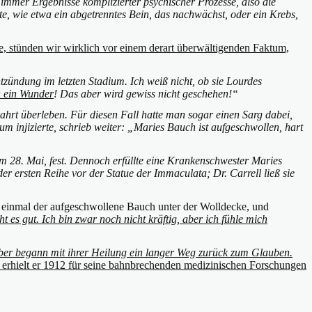
 immer Ergebnisse komplizierter psychischer Prozesse, also die
e, wie etwa ein abgetrenntes Bein, das nachwächst, oder ein Krebs,
 stünden wir wirklich vor einem derart überwältigenden Faktum,
tzündung im letzten Stadium. Ich weiß nicht, ob sie Lourdes
h ein Wunder
! Das aber wird gewiss nicht geschehen!“
 Fahrt überleben. Für diesen Fall hatte man sogar einen Sarg dabei,
njizierte, schrieb weiter: „Maries Bauch ist aufgeschwollen, hart
am 28. Mai, fest. Dennoch erfüllte eine Krankenschwester Maries
r ersten Reihe vor der Statue der Immaculata; Dr. Carrell ließ sie
f einmal der aufgeschwollene Bauch unter der Wolldecke, und
t es gut. Ich bin zwar noch nicht kräftig, aber ich fühle mich
aber begann mit ihrer Heilung ein langer Weg zurück zum Glauben.
- erhielt er 1912 für seine bahnbrechenden medizinischen Forschungen