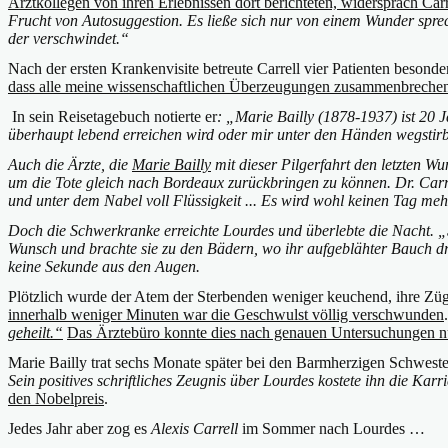
Arztkollegen von ihren Erlebnissen dort berichteten, widersprach Carr
Frucht von Autosuggestion. Es ließe sich nur von einem Wunder sprec
der verschwindet.“
Nach der ersten Krankenvisite betreute Carrell vier Patienten besond
dass alle meine wissenschaftlichen Überzeugungen zusammenbreche
In sein Reisetagebuch notierte er
: „Marie Bailly (1878-1937) ist 20 
überhaupt lebend erreichen wird oder mir unter den Händen wegstir
Auch die Ärzte, die
Marie Bailly
mit dieser Pilgerfahrt den letzten Wu
um die Tote gleich nach Bordeaux zurückbringen zu können. Dr. Car
und unter dem Nabel voll Flüssigkeit ... Es wird wohl keinen Tag meh
Doch die Schwerkranke erreichte Lourdes und überlebte die Nacht. „S
Wunsch und brachte sie zu den Bädern, wo ihr aufgeblähter Bauch dre
keine Sekunde aus den Augen.
Plötzlich wurde der Atem der Sterbenden weniger keuchend, ihre Züg
innerhalb weniger Minuten war die Geschwulst völlig verschwunden
geheilt.“
Das Ärztebüro konnte dies nach genauen Untersuchungen nu
Marie Bailly trat sechs Monate später bei den Barmherzigen Schweste
Sein positives schriftliches Zeugnis über Lourdes kostete ihn die Karri
den Nobelpreis
.
Jedes Jahr aber zog es
Alexis Carrell
im Sommer nach Lourdes …