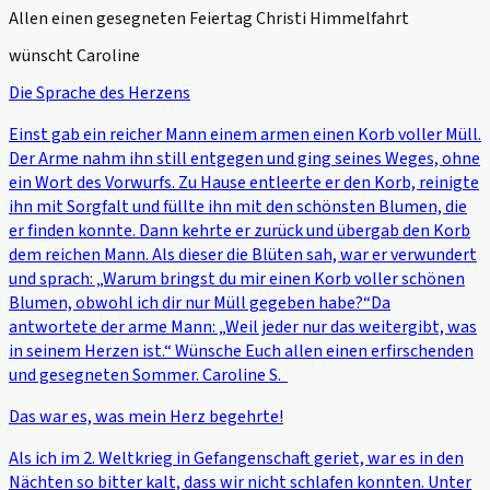
Allen einen gesegneten Feiertag Christi Himmelfahrt
wünscht Caroline
Die Sprache des Herzens
Einst gab ein reicher Mann einem armen einen Korb voller Müll.
Der Arme nahm ihn still entgegen und ging seines Weges, ohne
ein Wort des Vorwurfs. Zu Hause entleerte er den Korb, reinigte
ihn mit Sorgfalt und füllte ihn mit den schönsten Blumen, die
er finden konnte. Dann kehrte er zurück und übergab den Korb
dem reichen Mann. Als dieser die Blüten sah, war er verwundert
und sprach: „Warum bringst du mir einen Korb voller schönen
Blumen, obwohl ich dir nur Müll gegeben habe?“Da
antwortete der arme Mann: „Weil jeder nur das weitergibt, was
in seinem Herzen ist.“ Wünsche Euch allen einen erfirschenden
und gesegneten Sommer. Caroline S.
Das war es, was mein Herz begehrte!
Als ich im 2. Weltkrieg in Gefangenschaft geriet, war es in den
Nächten so bitter kalt, dass wir nicht schlafen konnten. Unter