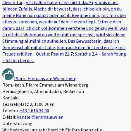
diesen Tag geschaffen habe; er ist nicht das Ergebnis eines
blinden Zufalls. Mache dir bewusst, dass ich bei dir bin, ob du
meine Nähe nun spürst oder nicht. Beginne dann, mit mir über
alles zu sprechen, was dir auf dem Herzen liegt. Erfreue dich
daran, dass ich dich vollkommen verstehe und genau weiß, was
du erlebst Während du weiter mit mir sprichst, wird sich deine
Stimmung allmählich aufhellen. Das Bewusstsein, dass ich
Gemeinschaft mit dir habe, kann auch den finstersten Tag mit
Freude erfüllen. Quelle: Psalm 21,7; Sprüche 2,4 – Sarah Young
– Ich bin bei dir.
Pfarre Emmaus am Wienerberg
Röm.-kath. Pfarre Emmaus am Wienerberg
HerausgeberIn, Alleininhaber, Redaktion
Kontakt
Tesarekplatz 2, 1100 Wien
Telefon:
+43 1 616 34 00
E-Mail:
kanzlei@emmaus.wien
Unterstützung
Wir bedanken uns sehr herzlich für Ihre finanzielle