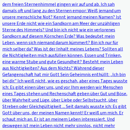
dem freien Sternenhimmel gingen wir auf und ab. Ich sah
damals oft und lang zu den Sternen empor: Weiß jemand um
unsere menschliche Not? Kennt jemand meinen Namen? Ist
unsere Erde nicht wie ein Sandkorn am Meer der unzähligen
Sterne des Himmels? Und bin ich nicht wie ein verlorenes
Sandkorn auf diesem Körnchen Erde? Was bedeutet mein
Leben, wenn sich niemand darum kümmert? Bin ich nur für
mich selber da? Was ist der Inhalt meines Lebens? Sollten all
die Nichtigkeiten mich ausfüllen können, Essen und Trinken,
eine warme Stube und gute Gesundheit? Besteht mein Leben
aus Nichtigkeiten? Aus dem Nichts? Während dieser
Gefangenschaft hat mir Gott Sein Geheimnis enthüllt: „Ich bin
bei dir." Ich weiß nicht, wie es geschah, aber eines Tages wusste
ich: Es gibt einen über uns, und vor Ihm werden wir Menschen
eines Tages stehen und Rechenschaft geben über Gut und Böse,
über Wahrheit und Lüge, über Liebe oder Selbstsucht, über
Streben oder Gleichgültigkeit ... Seit damals wusste ich: Es gibt
Gott über uns, der meinen Namen kennt! Er weiß um mich. Er
schaut mich an. Er ist an meinem Leben interessiert. Und
deswegen ist mein Leben nicht mehr sinnlos, nicht mehr