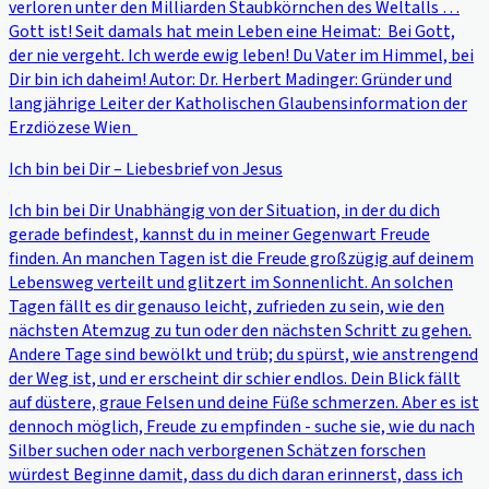
verloren unter den Milliarden Staubkörnchen des Weltalls …
Gott ist! Seit damals hat mein Leben eine Heimat: Bei Gott,
der nie vergeht. Ich werde ewig leben! Du Vater im Himmel, bei
Dir bin ich daheim! Autor: Dr. Herbert Madinger: Gründer und
langjährige Leiter der Katholischen Glaubensinformation der
Erzdiözese Wien
Ich bin bei Dir – Liebesbrief von Jesus
Ich bin bei Dir Unabhängig von der Situation, in der du dich
gerade befindest, kannst du in meiner Gegenwart Freude
finden. An manchen Tagen ist die Freude großzügig auf deinem
Lebensweg verteilt und glitzert im Sonnenlicht. An solchen
Tagen fällt es dir genauso leicht, zufrieden zu sein, wie den
nächsten Atemzug zu tun oder den nächsten Schritt zu gehen.
Andere Tage sind bewölkt und trüb; du spürst, wie anstrengend
der Weg ist, und er erscheint dir schier endlos. Dein Blick fällt
auf düstere, graue Felsen und deine Füße schmerzen. Aber es ist
dennoch möglich, Freude zu empfinden - suche sie, wie du nach
Silber suchen oder nach verborgenen Schätzen forschen
würdest Beginne damit, dass du dich daran erinnerst, dass ich