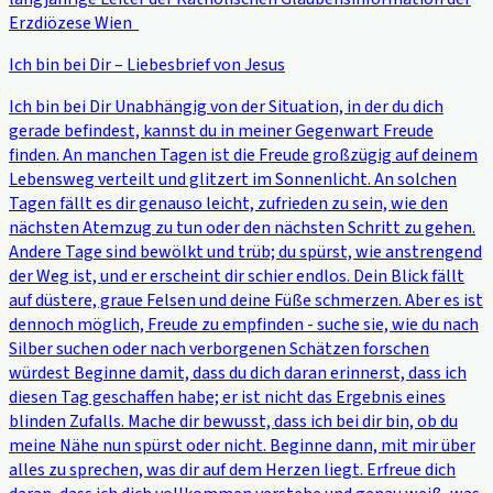
Erzdiözese Wien
Ich bin bei Dir – Liebesbrief von Jesus
Ich bin bei Dir Unabhängig von der Situation, in der du dich
gerade befindest, kannst du in meiner Gegenwart Freude
finden. An manchen Tagen ist die Freude großzügig auf deinem
Lebensweg verteilt und glitzert im Sonnenlicht. An solchen
Tagen fällt es dir genauso leicht, zufrieden zu sein, wie den
nächsten Atemzug zu tun oder den nächsten Schritt zu gehen.
Andere Tage sind bewölkt und trüb; du spürst, wie anstrengend
der Weg ist, und er erscheint dir schier endlos. Dein Blick fällt
auf düstere, graue Felsen und deine Füße schmerzen. Aber es ist
dennoch möglich, Freude zu empfinden - suche sie, wie du nach
Silber suchen oder nach verborgenen Schätzen forschen
würdest Beginne damit, dass du dich daran erinnerst, dass ich
diesen Tag geschaffen habe; er ist nicht das Ergebnis eines
blinden Zufalls. Mache dir bewusst, dass ich bei dir bin, ob du
meine Nähe nun spürst oder nicht. Beginne dann, mit mir über
alles zu sprechen, was dir auf dem Herzen liegt. Erfreue dich