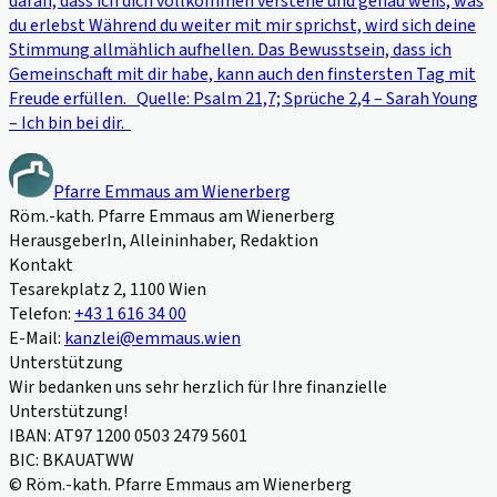
daran, dass ich dich vollkommen verstehe und genau weiß, was
du erlebst Während du weiter mit mir sprichst, wird sich deine
Stimmung allmählich aufhellen. Das Bewusstsein, dass ich
Gemeinschaft mit dir habe, kann auch den finstersten Tag mit
Freude erfüllen. Quelle: Psalm 21,7; Sprüche 2,4 – Sarah Young
– Ich bin bei dir.
Pfarre Emmaus am Wienerberg
Röm.-kath. Pfarre Emmaus am Wienerberg
HerausgeberIn, Alleininhaber, Redaktion
Kontakt
Tesarekplatz 2, 1100 Wien
Telefon:
+43 1 616 34 00
E-Mail:
kanzlei@emmaus.wien
Unterstützung
Wir bedanken uns sehr herzlich für Ihre finanzielle
Unterstützung!
IBAN: AT97 1200 0503 2479 5601
BIC: BKAUATWW
© Röm.-kath. Pfarre Emmaus am Wienerberg