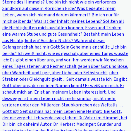
Sterne des Himmels? Und bin ich nicht wie ein verlorenes
Sandkorn auf diesem Körnchen Erde? Was bedeutet mein
Leben, wenn sich niemand darum kümmert? Bin ich nur für
mich selber da? Was ist der Inhalt meines Lebens? Sollten all
die Nichtigkeiten mich ausfüllen können, Essen und Trinken,
eine warme Stube und gute Gesundheit? Besteht mein Leben
aus Nichtigkeiten? Aus dem Nichts? Während dieser
Gefangenschaft hat mir Gott Sein Geheimnis enthüllt: „Ich bin
bei dir." Ich weiß nicht, wie es geschah, aber eines Tages wusste
ich: Es gibt einen über uns, und vor Ihm werden wir Menschen
eines Tages stehen und Rechenschaft geben über Gut und Böse,
über Wahrheit und Lüge, über Liebe oder Selbstsucht, über
Streben oder Gleichgültigkeit ... Seit damals wusste ich: Es gibt
Gott über uns, der meinen Namen kennt! Er weiß um mich. Er
schaut mich an. Er ist an meinem Leben interessiert. Und
deswegen ist mein Leben nicht mehr sinnlos, nicht mehr
verloren unter den Milliarden Staubkörnchen des Weltalls …
Gott ist! Seit damals hat mein Leben eine Heimat: Bei Gott,
der nie vergeht. Ich werde ewig leben! Du Vater im Himmel, bei
Dir bin ich daheim! Autor: Dr. Herbert Madinger: Gründer und
langjährige Leiter der Katholischen Glaubensinformation der