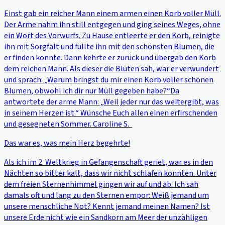
Einst gab ein reicher Mann einem armen einen Korb voller Müll.
Der Arme nahm ihn still entgegen und ging seines Weges, ohne
ein Wort des Vorwurfs. Zu Hause entleerte er den Korb, reinigte
ihn mit Sorgfalt und füllte ihn mit den schönsten Blumen, die
er finden konnte. Dann kehrte er zurück und übergab den Korb
dem reichen Mann. Als dieser die Blüten sah, war er verwundert
und sprach: „Warum bringst du mir einen Korb voller schönen
Blumen, obwohl ich dir nur Müll gegeben habe?“Da
antwortete der arme Mann: „Weil jeder nur das weitergibt, was
in seinem Herzen ist.“ Wünsche Euch allen einen erfirschenden
und gesegneten Sommer. Caroline S.
Das war es, was mein Herz begehrte!
Als ich im 2. Weltkrieg in Gefangenschaft geriet, war es in den
Nächten so bitter kalt, dass wir nicht schlafen konnten. Unter
dem freien Sternenhimmel gingen wir auf und ab. Ich sah
damals oft und lang zu den Sternen empor: Weiß jemand um
unsere menschliche Not? Kennt jemand meinen Namen? Ist
unsere Erde nicht wie ein Sandkorn am Meer der unzähligen