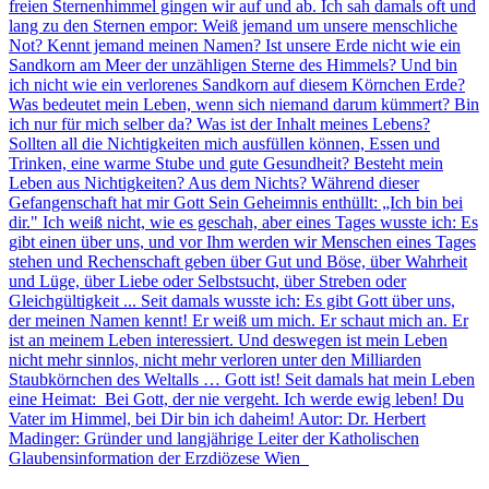
freien Sternenhimmel gingen wir auf und ab. Ich sah damals oft und
lang zu den Sternen empor: Weiß jemand um unsere menschliche
Not? Kennt jemand meinen Namen? Ist unsere Erde nicht wie ein
Sandkorn am Meer der unzähligen Sterne des Himmels? Und bin
ich nicht wie ein verlorenes Sandkorn auf diesem Körnchen Erde?
Was bedeutet mein Leben, wenn sich niemand darum kümmert? Bin
ich nur für mich selber da? Was ist der Inhalt meines Lebens?
Sollten all die Nichtigkeiten mich ausfüllen können, Essen und
Trinken, eine warme Stube und gute Gesundheit? Besteht mein
Leben aus Nichtigkeiten? Aus dem Nichts? Während dieser
Gefangenschaft hat mir Gott Sein Geheimnis enthüllt: „Ich bin bei
dir." Ich weiß nicht, wie es geschah, aber eines Tages wusste ich: Es
gibt einen über uns, und vor Ihm werden wir Menschen eines Tages
stehen und Rechenschaft geben über Gut und Böse, über Wahrheit
und Lüge, über Liebe oder Selbstsucht, über Streben oder
Gleichgültigkeit ... Seit damals wusste ich: Es gibt Gott über uns,
der meinen Namen kennt! Er weiß um mich. Er schaut mich an. Er
ist an meinem Leben interessiert. Und deswegen ist mein Leben
nicht mehr sinnlos, nicht mehr verloren unter den Milliarden
Staubkörnchen des Weltalls … Gott ist! Seit damals hat mein Leben
eine Heimat: Bei Gott, der nie vergeht. Ich werde ewig leben! Du
Vater im Himmel, bei Dir bin ich daheim! Autor: Dr. Herbert
Madinger: Gründer und langjährige Leiter der Katholischen
Glaubensinformation der Erzdiözese Wien