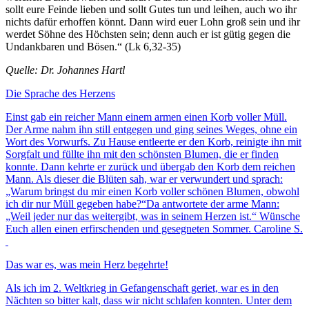
sollt eure Feinde lieben und sollt Gutes tun und leihen, auch wo ihr
nichts dafür erhoffen könnt. Dann wird euer Lohn groß sein und ihr
werdet Söhne des Höchsten sein; denn auch er ist gütig gegen die
Undankbaren und Bösen.“ (Lk 6,32-35)
Quelle: Dr. Johannes Hartl
Die Sprache des Herzens
Einst gab ein reicher Mann einem armen einen Korb voller Müll.
Der Arme nahm ihn still entgegen und ging seines Weges, ohne ein
Wort des Vorwurfs. Zu Hause entleerte er den Korb, reinigte ihn mit
Sorgfalt und füllte ihn mit den schönsten Blumen, die er finden
konnte. Dann kehrte er zurück und übergab den Korb dem reichen
Mann. Als dieser die Blüten sah, war er verwundert und sprach:
„Warum bringst du mir einen Korb voller schönen Blumen, obwohl
ich dir nur Müll gegeben habe?“Da antwortete der arme Mann:
„Weil jeder nur das weitergibt, was in seinem Herzen ist.“ Wünsche
Euch allen einen erfirschenden und gesegneten Sommer. Caroline S.
Das war es, was mein Herz begehrte!
Als ich im 2. Weltkrieg in Gefangenschaft geriet, war es in den
Nächten so bitter kalt, dass wir nicht schlafen konnten. Unter dem