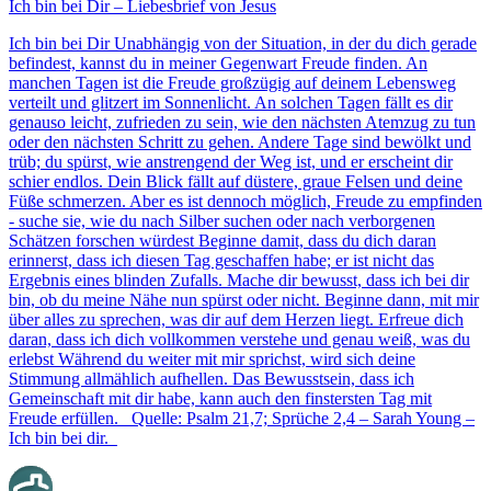
Ich bin bei Dir – Liebesbrief von Jesus
Ich bin bei Dir Unabhängig von der Situation, in der du dich gerade
befindest, kannst du in meiner Gegenwart Freude finden. An
manchen Tagen ist die Freude großzügig auf deinem Lebensweg
verteilt und glitzert im Sonnenlicht. An solchen Tagen fällt es dir
genauso leicht, zufrieden zu sein, wie den nächsten Atemzug zu tun
oder den nächsten Schritt zu gehen. Andere Tage sind bewölkt und
trüb; du spürst, wie anstrengend der Weg ist, und er erscheint dir
schier endlos. Dein Blick fällt auf düstere, graue Felsen und deine
Füße schmerzen. Aber es ist dennoch möglich, Freude zu empfinden
- suche sie, wie du nach Silber suchen oder nach verborgenen
Schätzen forschen würdest Beginne damit, dass du dich daran
erinnerst, dass ich diesen Tag geschaffen habe; er ist nicht das
Ergebnis eines blinden Zufalls. Mache dir bewusst, dass ich bei dir
bin, ob du meine Nähe nun spürst oder nicht. Beginne dann, mit mir
über alles zu sprechen, was dir auf dem Herzen liegt. Erfreue dich
daran, dass ich dich vollkommen verstehe und genau weiß, was du
erlebst Während du weiter mit mir sprichst, wird sich deine
Stimmung allmählich aufhellen. Das Bewusstsein, dass ich
Gemeinschaft mit dir habe, kann auch den finstersten Tag mit
Freude erfüllen. Quelle: Psalm 21,7; Sprüche 2,4 – Sarah Young –
Ich bin bei dir.