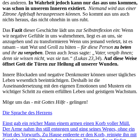
des anderen.
In Wahrheit jedoch kann nur das aus uns kommen,
was schon in unserem Inneren existiert.
Niemand wird aus einer
Zitrone Apfelsaft herauspressen können.
So kommt aus uns auch
nichts heraus, das nicht ohnehin in uns ruht.
Das
Fazit
dieser Geschichte lädt uns zur
Selbstreflexion ein
: Wenn
wir negative Gefühle in uns wahrnehmen, liegt es an uns, sie
anzugehen und zu transformieren Wenn uns jemand verletzt, ist es
ratsam – statt Wut und Groll zu hüten –
für diese Person
zu beten
und ihr
zu vergeben
.
Denn auch Jesus sagte
: „Vater, vergib ihnen;
denn sie wissen nicht, was sie tun.“ (Lukas 23,34
).
Auf diese Weise
öffnet Gott die Türen zur Heilung all unserer Wunden.
Innere Blockaden und negative Denkmuster können unser tägliches
Leben wesentlich beeinträchtigen. Deshalb ist die
Auseinandersetzung mit den eigenen Emotionen und Mustern ein
wichtiger Schritt zu einem erfüllten Leben und geistigem Wachstum.
Möge uns das -
mit Gottes Hilfe -
gelingen!
Die Sprache des Herzens
Einst gab ein reicher Mann einem armen einen Korb voller Müll.
Der Arme nahm ihn still entgegen und ging seines Weges, ohne ein
Wort des Vorwurfs. Zu Hause entleerte er den Korb, reinigte ihn mit