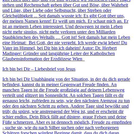
stehen und Rechenschaft geben über Gut und Böse, über Wahrheit
und Lüge, über Liebe oder Selbstsucht, über Streben oder
Gleichgültigkeit ... Seit damals wusste ich: Es gibt Gott über uns,
der meinen Namen kennt! Er weiß um mich. Er schaut mich an. Er
ist an meinem Leben interessiert. Und deswegen ist mein Leben
nicht mehr sinnlos, nicht mehr verloren unter den Milliarden
Staubkörnchen des Weltalls … Gott ist! Seit damals hat mein Leben
eine Heimat: Bei Gott, der nie vergeht. Ich werde ewig leben! Du
Vater im Himmel, bei Dir bin ich daheim! Autor: Dr. Herbert
Madinger: Gründer und langjährige Leiter der Katholischen
Glaubensinformation der Erzdiözese Wien
Ich bin bei Dir – Liebesbrief von Jesus
Ich bin bei Dir Unabhängig von der Situation, in der du dich gerade
befindest, kannst du in meiner Gegenwart Freude finden. An
manchen Tagen ist die Freude großzügig auf deinem Lebensweg
verteilt und glitzert im Sonnenlicht. An solchen Tagen fällt es dir
genauso leicht, zufrieden zu sein, wie den nächsten Atemzug zu tun
oder den nächsten Schritt zu gehen. Andere Tage sind bewölkt und
trüb; du spürst, wie anstrengend der Weg ist, und er erscheint dir
schier endlos. Dein Blick fällt auf düstere, graue Felsen und deine
Füße schmerzen. Aber es ist dennoch möglich, Freude zu empfinden
- suche sie, wie du nach Silber suchen oder nach verborgenen
Schätzen forschen würdest Beginne damit, dass du dich daran