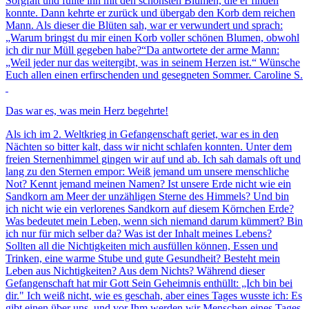
Sorgfalt und füllte ihn mit den schönsten Blumen, die er finden
konnte. Dann kehrte er zurück und übergab den Korb dem reichen
Mann. Als dieser die Blüten sah, war er verwundert und sprach:
„Warum bringst du mir einen Korb voller schönen Blumen, obwohl
ich dir nur Müll gegeben habe?“Da antwortete der arme Mann:
„Weil jeder nur das weitergibt, was in seinem Herzen ist.“ Wünsche
Euch allen einen erfirschenden und gesegneten Sommer. Caroline S.
Das war es, was mein Herz begehrte!
Als ich im 2. Weltkrieg in Gefangenschaft geriet, war es in den
Nächten so bitter kalt, dass wir nicht schlafen konnten. Unter dem
freien Sternenhimmel gingen wir auf und ab. Ich sah damals oft und
lang zu den Sternen empor: Weiß jemand um unsere menschliche
Not? Kennt jemand meinen Namen? Ist unsere Erde nicht wie ein
Sandkorn am Meer der unzähligen Sterne des Himmels? Und bin
ich nicht wie ein verlorenes Sandkorn auf diesem Körnchen Erde?
Was bedeutet mein Leben, wenn sich niemand darum kümmert? Bin
ich nur für mich selber da? Was ist der Inhalt meines Lebens?
Sollten all die Nichtigkeiten mich ausfüllen können, Essen und
Trinken, eine warme Stube und gute Gesundheit? Besteht mein
Leben aus Nichtigkeiten? Aus dem Nichts? Während dieser
Gefangenschaft hat mir Gott Sein Geheimnis enthüllt: „Ich bin bei
dir." Ich weiß nicht, wie es geschah, aber eines Tages wusste ich: Es
gibt einen über uns, und vor Ihm werden wir Menschen eines Tages