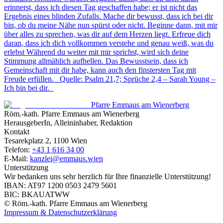
erinnerst, dass ich diesen Tag geschaffen habe; er ist nicht das
Ergebnis eines blinden Zufalls. Mache dir bewusst, dass ich bei dir
bin, ob du meine Nähe nun spürst oder nicht. Beginne dann, mit mir
über alles zu sprechen, was dir auf dem Herzen liegt. Erfreue dich
daran, dass ich dich vollkommen verstehe und genau weiß, was du
erlebst Während du weiter mit mir sprichst, wird sich deine
Stimmung allmählich aufhellen. Das Bewusstsein, dass ich
Gemeinschaft mit dir habe, kann auch den finstersten Tag mit
Freude erfüllen. Quelle: Psalm 21,7; Sprüche 2,4 – Sarah Young –
Ich bin bei dir.
Pfarre Emmaus am Wienerberg
Röm.-kath. Pfarre Emmaus am Wienerberg
HerausgeberIn, Alleininhaber, Redaktion
Kontakt
Tesarekplatz 2, 1100 Wien
Telefon:
+43 1 616 34 00
E-Mail:
kanzlei@emmaus.wien
Unterstützung
Wir bedanken uns sehr herzlich für Ihre finanzielle Unterstützung!
IBAN: AT97 1200 0503 2479 5601
BIC: BKAUATWW
© Röm.-kath. Pfarre Emmaus am Wienerberg
Impressum & Datenschutzerklärung