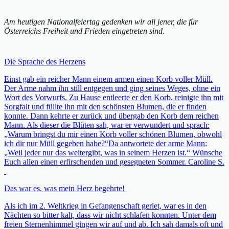
Am heutigen Nationalfeiertag gedenken wir all jener, die für
Österreichs Freiheit und Frieden eingetreten sind.
Die Sprache des Herzens
Einst gab ein reicher Mann einem armen einen Korb voller Müll.
Der Arme nahm ihn still entgegen und ging seines Weges, ohne ein
Wort des Vorwurfs. Zu Hause entleerte er den Korb, reinigte ihn mit
Sorgfalt und füllte ihn mit den schönsten Blumen, die er finden
konnte. Dann kehrte er zurück und übergab den Korb dem reichen
Mann. Als dieser die Blüten sah, war er verwundert und sprach:
„Warum bringst du mir einen Korb voller schönen Blumen, obwohl
ich dir nur Müll gegeben habe?“Da antwortete der arme Mann:
„Weil jeder nur das weitergibt, was in seinem Herzen ist.“ Wünsche
Euch allen einen erfirschenden und gesegneten Sommer. Caroline S.
Das war es, was mein Herz begehrte!
Als ich im 2. Weltkrieg in Gefangenschaft geriet, war es in den
Nächten so bitter kalt, dass wir nicht schlafen konnten. Unter dem
freien Sternenhimmel gingen wir auf und ab. Ich sah damals oft und