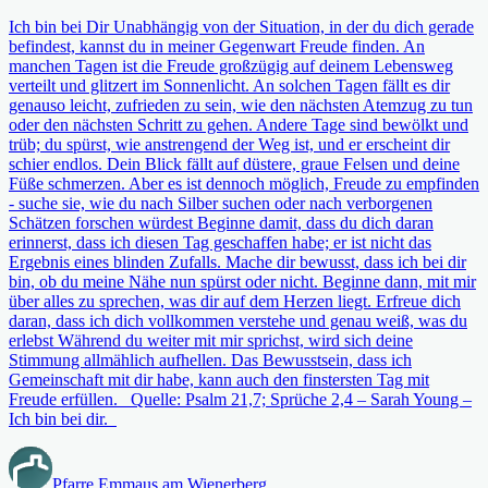
Ich bin bei Dir Unabhängig von der Situation, in der du dich gerade
befindest, kannst du in meiner Gegenwart Freude finden. An
manchen Tagen ist die Freude großzügig auf deinem Lebensweg
verteilt und glitzert im Sonnenlicht. An solchen Tagen fällt es dir
genauso leicht, zufrieden zu sein, wie den nächsten Atemzug zu tun
oder den nächsten Schritt zu gehen. Andere Tage sind bewölkt und
trüb; du spürst, wie anstrengend der Weg ist, und er erscheint dir
schier endlos. Dein Blick fällt auf düstere, graue Felsen und deine
Füße schmerzen. Aber es ist dennoch möglich, Freude zu empfinden
- suche sie, wie du nach Silber suchen oder nach verborgenen
Schätzen forschen würdest Beginne damit, dass du dich daran
erinnerst, dass ich diesen Tag geschaffen habe; er ist nicht das
Ergebnis eines blinden Zufalls. Mache dir bewusst, dass ich bei dir
bin, ob du meine Nähe nun spürst oder nicht. Beginne dann, mit mir
über alles zu sprechen, was dir auf dem Herzen liegt. Erfreue dich
daran, dass ich dich vollkommen verstehe und genau weiß, was du
erlebst Während du weiter mit mir sprichst, wird sich deine
Stimmung allmählich aufhellen. Das Bewusstsein, dass ich
Gemeinschaft mit dir habe, kann auch den finstersten Tag mit
Freude erfüllen. Quelle: Psalm 21,7; Sprüche 2,4 – Sarah Young –
Ich bin bei dir.
Pfarre Emmaus am Wienerberg