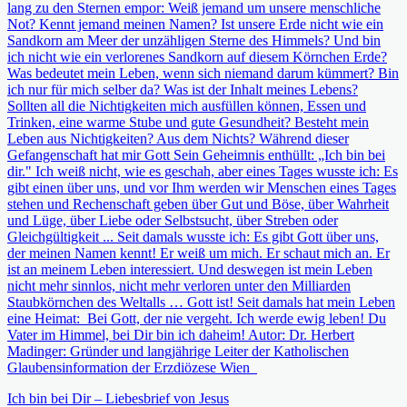
lang zu den Sternen empor: Weiß jemand um unsere menschliche
Not? Kennt jemand meinen Namen? Ist unsere Erde nicht wie ein
Sandkorn am Meer der unzähligen Sterne des Himmels? Und bin
ich nicht wie ein verlorenes Sandkorn auf diesem Körnchen Erde?
Was bedeutet mein Leben, wenn sich niemand darum kümmert? Bin
ich nur für mich selber da? Was ist der Inhalt meines Lebens?
Sollten all die Nichtigkeiten mich ausfüllen können, Essen und
Trinken, eine warme Stube und gute Gesundheit? Besteht mein
Leben aus Nichtigkeiten? Aus dem Nichts? Während dieser
Gefangenschaft hat mir Gott Sein Geheimnis enthüllt: „Ich bin bei
dir." Ich weiß nicht, wie es geschah, aber eines Tages wusste ich: Es
gibt einen über uns, und vor Ihm werden wir Menschen eines Tages
stehen und Rechenschaft geben über Gut und Böse, über Wahrheit
und Lüge, über Liebe oder Selbstsucht, über Streben oder
Gleichgültigkeit ... Seit damals wusste ich: Es gibt Gott über uns,
der meinen Namen kennt! Er weiß um mich. Er schaut mich an. Er
ist an meinem Leben interessiert. Und deswegen ist mein Leben
nicht mehr sinnlos, nicht mehr verloren unter den Milliarden
Staubkörnchen des Weltalls … Gott ist! Seit damals hat mein Leben
eine Heimat: Bei Gott, der nie vergeht. Ich werde ewig leben! Du
Vater im Himmel, bei Dir bin ich daheim! Autor: Dr. Herbert
Madinger: Gründer und langjährige Leiter der Katholischen
Glaubensinformation der Erzdiözese Wien
Ich bin bei Dir – Liebesbrief von Jesus