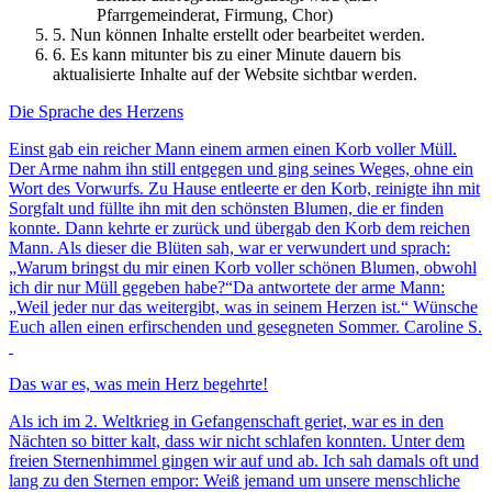
Pfarrgemeinderat, Firmung, Chor)
5. Nun können Inhalte erstellt oder bearbeitet werden.
6. Es kann mitunter bis zu einer Minute dauern bis
aktualisierte Inhalte auf der Website sichtbar werden.
Die Sprache des Herzens
Einst gab ein reicher Mann einem armen einen Korb voller Müll.
Der Arme nahm ihn still entgegen und ging seines Weges, ohne ein
Wort des Vorwurfs. Zu Hause entleerte er den Korb, reinigte ihn mit
Sorgfalt und füllte ihn mit den schönsten Blumen, die er finden
konnte. Dann kehrte er zurück und übergab den Korb dem reichen
Mann. Als dieser die Blüten sah, war er verwundert und sprach:
„Warum bringst du mir einen Korb voller schönen Blumen, obwohl
ich dir nur Müll gegeben habe?“Da antwortete der arme Mann:
„Weil jeder nur das weitergibt, was in seinem Herzen ist.“ Wünsche
Euch allen einen erfirschenden und gesegneten Sommer. Caroline S.
Das war es, was mein Herz begehrte!
Als ich im 2. Weltkrieg in Gefangenschaft geriet, war es in den
Nächten so bitter kalt, dass wir nicht schlafen konnten. Unter dem
freien Sternenhimmel gingen wir auf und ab. Ich sah damals oft und
lang zu den Sternen empor: Weiß jemand um unsere menschliche