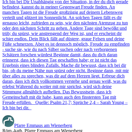
Ich bin bei Dir Unabhängig von der Situation, in der du dich gerade
befindest, kannst du in meiner Gegenwart Freude finden. An
manchen Tagen ist die Freude großzügig auf deinem Lebensweg
verteilt und glitzert im Sonnenlicht. An solchen Tagen fällt es dir
genauso leicht, zufrieden zu sein, wie den nächsten Atemzug zu tun
oder den nächsten Schritt zu gehen. Andere Tage sind bewölkt und
trüb; du spürst, wie anstrengend der Weg ist, und er erscheint dir
schier endlos. Dein Blick fällt auf düstere, graue Felsen und deine
Füße schmerzen. Aber es ist dennoch möglich, Freude zu empfinden
- suche sie, wie du nach Silber suchen oder nach verborgenen
Schätzen forschen würdest Beginne damit, dass du dich daran
erinnerst, dass ich diesen Tag geschaffen habe; er ist nicht das
Ergebnis eines blinden Zufalls. Mache dir bewusst, dass ich bei dir
bin, ob du meine Nähe nun spürst oder nicht. Beginne dann, mit mir
über alles zu sprechen, was dir auf dem Herzen liegt. Erfreue dich
daran, dass ich dich vollkommen verstehe und genau weiß, was du
erlebst Während du weiter mit mir sprichst, wird sich deine
Stimmung allmählich aufhellen. Das Bewusstsein, dass ich
Gemeinschaft mit dir habe, kann auch den finstersten Tag mit
Freude erfüllen. Quelle: Psalm 21,7; Sprüche 2,4 – Sarah Young –
Ich bin bei dir.
Pfarre Emmaus am Wienerberg
Röm.-kath. Pfarre Emmaus am Wienerberg