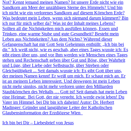
Not? Kennt jemand meinen Namen? Ist unsere Erde nicht wie ein
Sandkorn am Meer der unzähligen Sterne des Himmels? Und bin
ich nicht wie ein verlorenes Sandkorn auf diesem Körnchen Erde?
Was bedeutet mein Leben, wenn sich niemand darum kümmert? Bin
ich nur für mich selber da? Was ist der Inhalt meines Lebens?
Sollten all die Nichtigkeiten mich ausfüllen können, Essen und
Trinken, eine warme Stube und gute Gesundheit? Besteht mein
Leben aus Nichtigkeiten? Aus dem Nichts? Während dieser
Gefangenschaft hat mir Gott Sein Geheimnis enthüllt: „Ich bin bei
dir." Ich weiß nicht, wie es geschah, aber eines Tages wusste ich: Es
gibt einen über uns, und vor Ihm werden wir Menschen eines Tages
stehen und Rechenschaft geben über Gut und Böse, über Wahrheit
und Lüge, über Liebe oder Selbstsucht, über Streben oder
Gleichgültigkeit ... Seit damals wusste ich: Es gibt Gott über uns,
der meinen Namen kennt! Er weiß um mich. Er schaut mich an. Er
ist an meinem Leben interessiert. Und deswegen ist mein Leben
nicht mehr sinnlos, nicht mehr verloren unter den Milliarden
Staubkörnchen des Weltalls … Gott ist! Seit damals hat mein Leben
eine Heimat: Bei Gott, der nie vergeht. Ich werde ewig leben! Du
Vater im Himmel, bei Dir bin ich daheim! Autor: Dr. Herbert
Madinger: Gründer und langjährige Leiter der Katholischen
Glaubensinformation der Erzdiözese Wien
Ich bin bei Dir – Liebesbrief von Jesus