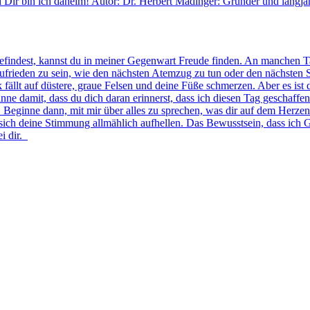
i Dir bin ich daheim! Autor: Dr. Herbert Madinger: Gründer und langjä
 befindest, kannst du in meiner Gegenwart Freude finden. An manchen 
, zufrieden zu sein, wie den nächsten Atemzug zu tun oder den nächsten 
ck fällt auf düstere, graue Felsen und deine Füße schmerzen. Aber es i
 damit, dass du dich daran erinnerst, dass ich diesen Tag geschaffen h
. Beginne dann, mit mir über alles zu sprechen, was dir auf dem Herzen
sich deine Stimmung allmählich aufhellen. Das Bewusstsein, dass ich G
ei dir.