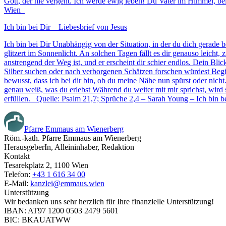
Gott, der nie vergeht. Ich werde ewig leben! Du Vater im Himmel, be
Wien
Ich bin bei Dir – Liebesbrief von Jesus
Ich bin bei Dir Unabhängig von der Situation, in der du dich gerade
glitzert im Sonnenlicht. An solchen Tagen fällt es dir genauso leicht
anstrengend der Weg ist, und er erscheint dir schier endlos. Dein Bli
Silber suchen oder nach verborgenen Schätzen forschen würdest Beginne
bewusst, dass ich bei dir bin, ob du meine Nähe nun spürst oder nicht
genau weiß, was du erlebst Während du weiter mit mir sprichst, wird 
erfüllen. Quelle: Psalm 21,7; Sprüche 2,4 – Sarah Young – Ich bin b
Pfarre Emmaus am Wienerberg
Röm.-kath. Pfarre Emmaus am Wienerberg
HerausgeberIn, Alleininhaber, Redaktion
Kontakt
Tesarekplatz 2, 1100 Wien
Telefon:
+43 1 616 34 00
E-Mail:
kanzlei@emmaus.wien
Unterstützung
Wir bedanken uns sehr herzlich für Ihre finanzielle Unterstützung!
IBAN: AT97 1200 0503 2479 5601
BIC: BKAUATWW