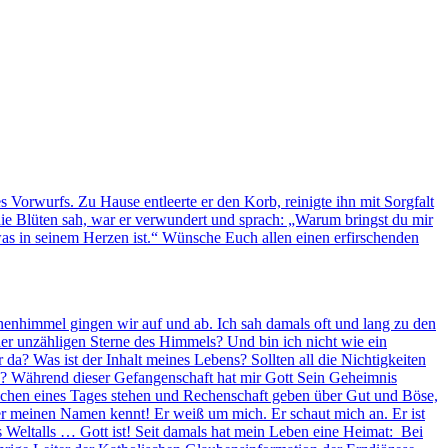
Vorwurfs. Zu Hause entleerte er den Korb, reinigte ihn mit Sorgfalt
die Blüten sah, war er verwundert und sprach: „Warum bringst du mir
as in seinem Herzen ist.“ Wünsche Euch allen einen erfirschenden
ernenhimmel gingen wir auf und ab. Ich sah damals oft und lang zu den
r unzähligen Sterne des Himmels? Und bin ich nicht wie ein
? Was ist der Inhalt meines Lebens? Sollten all die Nichtigkeiten
s? Während dieser Gefangenschaft hat mir Gott Sein Geheimnis
Menschen eines Tages stehen und Rechenschaft geben über Gut und Böse,
 der meinen Namen kennt! Er weiß um mich. Er schaut mich an. Er ist
 Weltalls … Gott ist! Seit damals hat mein Leben eine Heimat: Bei