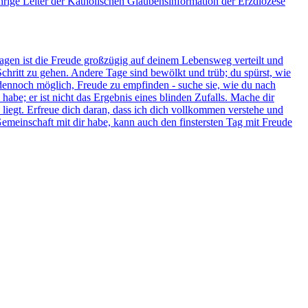
hrige Leiter der Katholischen Glaubensinformation der Erzdiözese
Tagen ist die Freude großzügig auf deinem Lebensweg verteilt und
Schritt zu gehen. Andere Tage sind bewölkt und trüb; du spürst, wie
st dennoch möglich, Freude zu empfinden - suche sie, wie du nach
abe; er ist nicht das Ergebnis eines blinden Zufalls. Mache dir
 liegt. Erfreue dich daran, dass ich dich vollkommen verstehe und
emeinschaft mit dir habe, kann auch den finstersten Tag mit Freude