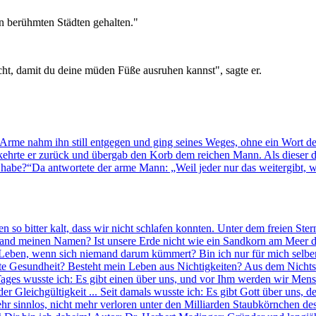
en berühmten Städten gehalten."
racht, damit du deine müden Füße ausruhen kannst", sagte er.
Arme nahm ihn still entgegen und ging seines Weges, ohne ein Wort des 
 kehrte er zurück und übergab den Korb dem reichen Mann. Als dieser 
habe?“Da antwortete der arme Mann: „Weil jeder nur das weitergibt, w
en so bitter kalt, dass wir nicht schlafen konnten. Unter dem freien St
nd meinen Namen? Ist unsere Erde nicht wie ein Sandkorn am Meer de
ben, wenn sich niemand darum kümmert? Bin ich nur für mich selber da
te Gesundheit? Besteht mein Leben aus Nichtigkeiten? Aus dem Nicht
nes Tages wusste ich: Es gibt einen über uns, und vor Ihm werden wir 
er Gleichgültigkeit ... Seit damals wusste ich: Es gibt Gott über uns,
r sinnlos, nicht mehr verloren unter den Milliarden Staubkörnchen des