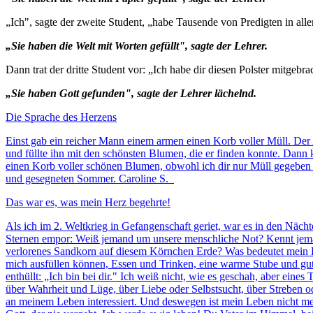
„Ich", sagte der zweite Student, „habe Tausende von Predigten in all
„Sie haben die Welt mit Worten gefüllt", sagte der Lehrer.
Dann trat der dritte Student vor: „Ich habe dir diesen Polster mitgeb
„Sie haben Gott gefunden", sagte der Lehrer lächelnd.
Die Sprache des Herzens
Einst gab ein reicher Mann einem armen einen Korb voller Müll. Der 
und füllte ihn mit den schönsten Blumen, die er finden konnte. Dann
einen Korb voller schönen Blumen, obwohl ich dir nur Müll gegeben 
und gesegneten Sommer. Caroline S.
Das war es, was mein Herz begehrte!
Als ich im 2. Weltkrieg in Gefangenschaft geriet, war es in den Nächt
Sternen empor: Weiß jemand um unsere menschliche Not? Kennt jema
verlorenes Sandkorn auf diesem Körnchen Erde? Was bedeutet mein Le
mich ausfüllen können, Essen und Trinken, eine warme Stube und gu
enthüllt: „Ich bin bei dir." Ich weiß nicht, wie es geschah, aber ei
über Wahrheit und Lüge, über Liebe oder Selbstsucht, über Streben od
an meinem Leben interessiert. Und deswegen ist mein Leben nicht meh