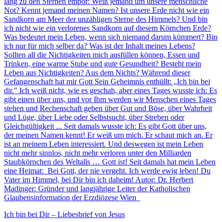
lang zu den Sternen empor: Weiß jemand um unsere menschliche
Not? Kennt jemand meinen Namen? Ist unsere Erde nicht wie ein
Sandkorn am Meer der unzähligen Sterne des Himmels? Und bin
ich nicht wie ein verlorenes Sandkorn auf diesem Körnchen Erde?
Was bedeutet mein Leben, wenn sich niemand darum kümmert? Bin
ich nur für mich selber da? Was ist der Inhalt meines Lebens?
Sollten all die Nichtigkeiten mich ausfüllen können, Essen und
Trinken, eine warme Stube und gute Gesundheit? Besteht mein
Leben aus Nichtigkeiten? Aus dem Nichts? Während dieser
Gefangenschaft hat mir Gott Sein Geheimnis enthüllt: „Ich bin bei
dir." Ich weiß nicht, wie es geschah, aber eines Tages wusste ich: Es
gibt einen über uns, und vor Ihm werden wir Menschen eines Tages
stehen und Rechenschaft geben über Gut und Böse, über Wahrheit
und Lüge, über Liebe oder Selbstsucht, über Streben oder
Gleichgültigkeit ... Seit damals wusste ich: Es gibt Gott über uns,
der meinen Namen kennt! Er weiß um mich. Er schaut mich an. Er
ist an meinem Leben interessiert. Und deswegen ist mein Leben
nicht mehr sinnlos, nicht mehr verloren unter den Milliarden
Staubkörnchen des Weltalls … Gott ist! Seit damals hat mein Leben
eine Heimat: Bei Gott, der nie vergeht. Ich werde ewig leben! Du
Vater im Himmel, bei Dir bin ich daheim! Autor: Dr. Herbert
Madinger: Gründer und langjährige Leiter der Katholischen
Glaubensinformation der Erzdiözese Wien
Ich bin bei Dir – Liebesbrief von Jesus