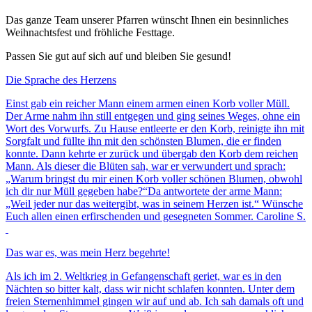
Das ganze Team unserer Pfarren wünscht Ihnen ein besinnliches
Weihnachtsfest und fröhliche Festtage.
Passen Sie gut auf sich auf und bleiben Sie gesund!
Die Sprache des Herzens
Einst gab ein reicher Mann einem armen einen Korb voller Müll.
Der Arme nahm ihn still entgegen und ging seines Weges, ohne ein
Wort des Vorwurfs. Zu Hause entleerte er den Korb, reinigte ihn mit
Sorgfalt und füllte ihn mit den schönsten Blumen, die er finden
konnte. Dann kehrte er zurück und übergab den Korb dem reichen
Mann. Als dieser die Blüten sah, war er verwundert und sprach:
„Warum bringst du mir einen Korb voller schönen Blumen, obwohl
ich dir nur Müll gegeben habe?“Da antwortete der arme Mann:
„Weil jeder nur das weitergibt, was in seinem Herzen ist.“ Wünsche
Euch allen einen erfirschenden und gesegneten Sommer. Caroline S.
Das war es, was mein Herz begehrte!
Als ich im 2. Weltkrieg in Gefangenschaft geriet, war es in den
Nächten so bitter kalt, dass wir nicht schlafen konnten. Unter dem
freien Sternenhimmel gingen wir auf und ab. Ich sah damals oft und