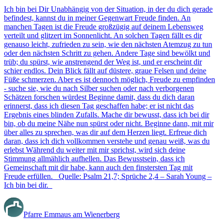
Ich bin bei Dir Unabhängig von der Situation, in der du dich gerade
befindest, kannst du in meiner Gegenwart Freude finden. An
manchen Tagen ist die Freude großzügig auf deinem Lebensweg
verteilt und glitzert im Sonnenlicht. An solchen Tagen fällt es dir
genauso leicht, zufrieden zu sein, wie den nächsten Atemzug zu tun
oder den nächsten Schritt zu gehen. Andere Tage sind bewölkt und
trüb; du spürst, wie anstrengend der Weg ist, und er erscheint dir
schier endlos. Dein Blick fällt auf düstere, graue Felsen und deine
Füße schmerzen. Aber es ist dennoch möglich, Freude zu empfinden
- suche sie, wie du nach Silber suchen oder nach verborgenen
Schätzen forschen würdest Beginne damit, dass du dich daran
erinnerst, dass ich diesen Tag geschaffen habe; er ist nicht das
Ergebnis eines blinden Zufalls. Mache dir bewusst, dass ich bei dir
bin, ob du meine Nähe nun spürst oder nicht. Beginne dann, mit mir
über alles zu sprechen, was dir auf dem Herzen liegt. Erfreue dich
daran, dass ich dich vollkommen verstehe und genau weiß, was du
erlebst Während du weiter mit mir sprichst, wird sich deine
Stimmung allmählich aufhellen. Das Bewusstsein, dass ich
Gemeinschaft mit dir habe, kann auch den finstersten Tag mit
Freude erfüllen. Quelle: Psalm 21,7; Sprüche 2,4 – Sarah Young –
Ich bin bei dir.
Pfarre Emmaus am Wienerberg