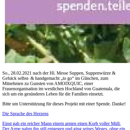
So., 28.02.2021 nach der Hl. Messe Suppen, Suppenwürze &
Gebäck selbst- & handgemacht „to go“ im Gläschen, zum
Mitnehmen zu Gunsten von AMOIXQUIC, einer
Frauenorganisation im westlichen Hochland von Guatemala, die
sich um ein gesünderes Leben für die Familien einsetzt.
Bitte um Unterstützung für dieses Projekt mit einer Spende. Danke!
Die Sprache des Herzens
Einst gab ein reicher Mann einem armen einen Korb voller Müll.
Der Arme nahm ihn still entgegen und ging seines Weges, ohne ein