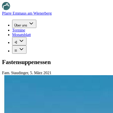
Pfarre Emmaus am Wienerberg
Über uns
Termine
Monatsblatt
Fastensuppenessen
Fam. Staudinger
,
5. März 2021