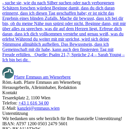
- suche sie, wie du nach Silber suchen oder nach verborgenen
Schätzen forschen würdest Beginne damit, dass du dich daran
erinnerst, dass ich diesen Tag geschaffen habe; er ist nicht das
Ergebnis eines blinden Zufalls. Mache dir bewusst, dass ich bei dir
bin, ob du meine Nähe nun spürst oder nicht. Beginne dann, mit mir
über alles zu sprechen, was dir auf dem Herzen liegt. Erfreue dich
daran, dass ich dich vollkommen verstehe und genau weiß, was du
erlebst Während du weiter mit mir sprichst, wird sich deine
Stimmung allmählich aufhellen. Das Bewusstsein, dass ich
Gemeinschaft mit dir habe, kann auch den finstersten Tag mit
Freude erfüllen. Quelle: Psalm 21,7; Sprüche 2,4 – Sarah Young –
Ich bin bei dir.
Pfarre Emmaus am Wienerberg
Röm.-kath. Pfarre Emmaus am Wienerberg
HerausgeberIn, Alleininhaber, Redaktion
Kontakt
Tesarekplatz 2, 1100 Wien
Telefon:
+43 1 616 34 00
E-Mail:
kanzlei@emmaus.wien
Unterstützung
Wir bedanken uns sehr herzlich für Ihre finanzielle Unterstützung!
IBAN: AT97 1200 0503 2479 5601
BIC: BKAUATWW