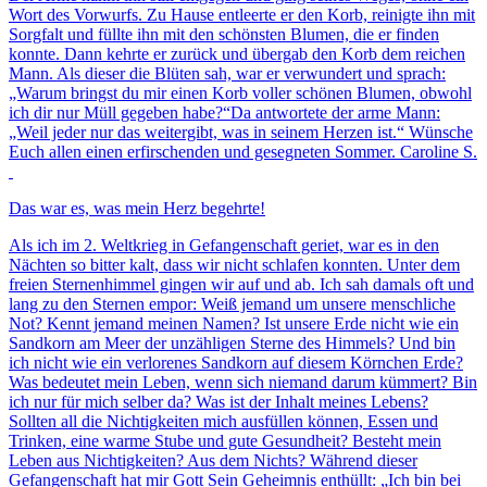
Wort des Vorwurfs. Zu Hause entleerte er den Korb, reinigte ihn mit
Sorgfalt und füllte ihn mit den schönsten Blumen, die er finden
konnte. Dann kehrte er zurück und übergab den Korb dem reichen
Mann. Als dieser die Blüten sah, war er verwundert und sprach:
„Warum bringst du mir einen Korb voller schönen Blumen, obwohl
ich dir nur Müll gegeben habe?“Da antwortete der arme Mann:
„Weil jeder nur das weitergibt, was in seinem Herzen ist.“ Wünsche
Euch allen einen erfirschenden und gesegneten Sommer. Caroline S.
Das war es, was mein Herz begehrte!
Als ich im 2. Weltkrieg in Gefangenschaft geriet, war es in den
Nächten so bitter kalt, dass wir nicht schlafen konnten. Unter dem
freien Sternenhimmel gingen wir auf und ab. Ich sah damals oft und
lang zu den Sternen empor: Weiß jemand um unsere menschliche
Not? Kennt jemand meinen Namen? Ist unsere Erde nicht wie ein
Sandkorn am Meer der unzähligen Sterne des Himmels? Und bin
ich nicht wie ein verlorenes Sandkorn auf diesem Körnchen Erde?
Was bedeutet mein Leben, wenn sich niemand darum kümmert? Bin
ich nur für mich selber da? Was ist der Inhalt meines Lebens?
Sollten all die Nichtigkeiten mich ausfüllen können, Essen und
Trinken, eine warme Stube und gute Gesundheit? Besteht mein
Leben aus Nichtigkeiten? Aus dem Nichts? Während dieser
Gefangenschaft hat mir Gott Sein Geheimnis enthüllt: „Ich bin bei