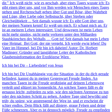
dir." Ich weiß nicht, wie es geschah, aber eines Tages wusste ich: Es
gibt einen über uns, und vor Ihm werden wir Menschen eines Tages
stehen und Rechenschaft geben über Gut und Böse, über Wahrheit
und Lüge, über Liebe oder Selbstsucht, über Streben oder
Gleichgültigkeit ... Seit damals wusste ich: Es gibt Gott über uns,
der meinen Namen kennt! Er weiß um mich. Er schaut mich an. Er
ist an meinem Leben interessiert. Und deswegen ist mein Leben
nicht mehr sinnlos, nicht mehr verloren unter den Milliarden
Staubkörnchen des Weltalls … Gott ist! Seit damals hat mein Leben
eine Heimat: Bei Gott, der nie vergeht. Ich werde ewig leben! Du
Vater im Himmel, bei Dir bin ich daheim! Autor: Dr. Herbert
Madinger: Gründer und langjährige Leiter der Katholischen
Glaubensinformation der Erzdiözese Wien
Ich bin bei Dir – Liebesbrief von Jesus
Ich bin bei Dir Unabhängig von der Situation, in der du dich gerade
befindest, kannst du in meiner Gegenwart Freude finden. An
manchen Tagen ist die Freude großzügig auf deinem Lebensweg
verteilt und glitzert im Sonnenlicht. An solchen Tagen fällt es dir
genauso leicht, zufrieden zu sein, wie den nächsten Atemzug zu tun
oder den nächsten Schritt zu gehen. Andere Tage sind bewölkt und
trüb; du spürst, wie anstrengend der Weg ist, und er erscheint dir
schier endlos. Dein Blick fällt auf düstere, graue Felsen und deine
Füße schmerzen. Aber es ist dennoch möglich, Freude zu empfinden