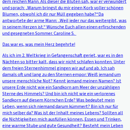
dem reichen Mann. Als dieser die Blüten sah, war er verwundert
und sprach: „Warum bringst du mir einen Korb voller schönen
Blumen, obwohl ich dir nur Müll gegeben habe?“Da
antwortete der arme Mann: „Weil jeder nur das weitergibt, was
in seinem Herzen ist.“ Wünsche Euch allen einen erfirschenden
und gesegneten Sommer. Caroline S.
Das war es, was mein Herz begehrte!
Als ich im 2. Weltkrieg in Gefangenschaft geriet, war es in den
Nächten so bitter kalt, dass wir nicht schlafen konnten. Unter
dem freien Sternenhimmel gingen wir auf und ab. Ich sah
damals oft und lang zu den Sternen empor: Weiß jemand um
unsere menschliche Not? Kennt jemand meinen Namen? Ist
unsere Erde nicht wie ein Sandkorn am Meer der unzähligen
Sterne des Himmels? Und bin ich nicht wie ein verlorenes
Sandkorn auf diesem Körnchen Erde? Was bedeutet mein
Leben, wenn sich niemand darum kümmert? Bin ich nur für
mich selber da? Was ist der Inhalt meines Lebens? Sollten all
die Nichtigkeiten mich ausfüllen können, Essen und Trinken,
eine warme Stube und gute Gesundheit? Besteht mein Leben