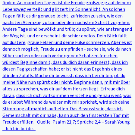
finden. An manchen Tagen ist die Freude großzügig auf deinem
Lebensweg verteilt und glitzert im Sonnenlicht. An solchen
Tagen fällt es dir genauso leicht, zufrieden zu sein, wie den
nächsten Atemzug zu tun oder den nächsten Schritt zu gehen.
Andere Tage sind bewölkt und trüb; du spürst, wie anstrengend
der Weg ist, und er erscheint dir schier endlos. Dein Blick fällt
auf düstere, graue Felsen und deine Füße schmerzen. Aber es ist
dennoch möglich, Freude zu empfinden - suche sie, wie du nach
Silber suchen oder nach verborgenen Schätzen forschen
würdest Beginne damit, dass du dich daran erinnerst, dass ich
diesen Tag geschaffen habe; er ist nicht das Ergebnis eines
blinden Zufalls. Mache dir bewusst, dass ich bei dir bin, ob du
meine Nähe nun spürst oder nicht. Beginne dann, mit mir über
alles zu sprechen, was dir auf dem Herzen liegt. Erfreue dich
daran, dass ich dich vollkommen verstehe und genau weiß, was
du erlebst Während du weiter mit mir sprichst, wird sich deine
Stimmung allmählich aufhellen. Das Bewusstsein, dass ich
Gemeinschaft mit dir habe, kann auch den finstersten Tag mit
Freude erfüllen. Quelle: Psalm 21,7; Sprüche 2,4 – Sarah Young
– Ich bin bei dir.