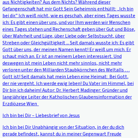
aus Nichtigkeiten? Aus dem Nichts? Während dieser
Gefangenschaft hat mir Gott Sein Geheimnis enthüllt: „Ich bin
bei dir." Ich weiß nicht, wie es geschah, aber eines Tages wusste
ich: Es gibt einen über uns, und vor Ihm werden wir Menschen
eines Tages stehen und Rechenschaft geben über Gut und Böse,
über Wahrheit und Lüge, über Liebe oder Selbstsucht, über
Streben oder Gleichgültigkeit ... Seit damals wusste ich: Es gibt
Gott über uns, der meinen Namen kennt! Er weiß um mich. Er
schaut mich an. Er ist an meinem Leben interessiert. Und
deswegen ist mein Leben nicht mehr sinnlos, nicht mehr
verloren unter den Milliarden Staubkörnchen des Weltalls …
Gott ist! Seit damals hat mein Leben eine Heimat: Bei Gott,
der nie vergeht. Ich werde ewig leben! Du Vater im Himmel, bei
Dir bin ich daheim! Autor: Dr. Herbert Madinger: Gründer und
langjährige Leiter der Katholischen Glaubensinformation der
Erzdiözese Wien
Ich bin bei Dir – Liebesbrief von Jesus
Ich bin bei Dir Unabhängig von der Situation, in der du dich
gerade befindest, kannst du in meiner Gegenwart Freude